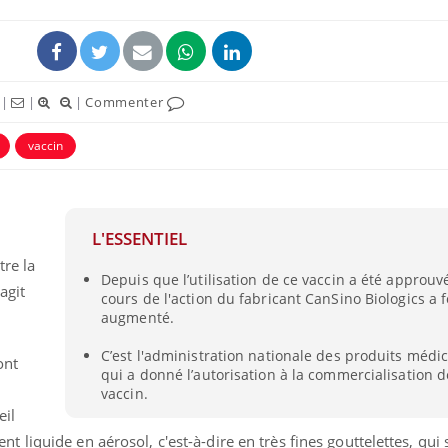
|
|
|
Commenter
vaccin
ence en fer : comprendre pour
tube
Youtube
venir
L'ESSENTIEL
gue, irritabilité, brouillard mental ou
e alopécie… Les symptômes de la
tre la
Depuis que l’utilisation de ce vaccin a été approuv
nce en fer sont multiples ce qui la rend
agit
cours de l'action du fabricant CanSino Biologics a 
augmenté.
C’est l'administration nationale des produits médi
ont
qui a donné l’autorisation à la commercialisation 
vaccin.
eil
liquide en aérosol, c'est-à-dire en très fines gouttelettes, qui 