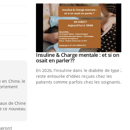
Insuline & Charge mentale : et si on
Youtube
Youtube
osait en parler??
En 2026, l'insuline dans le diabète de type 2
reste entourée d'idées reçues chez les
é en Chine, le
patients comme parfois chez les soignants.
fortement
Eczéma Chronique des Mains : se
Di
Youtube
You
Youtube
préparer pour l’été !
caux de Chine
Le 
de ce nouveau
L'été arrive… et avec lui, un tout nouveau
nom
rythme de vie ! Vacances, plage, piscine,
dia
soleil, activités en plein air… Nos mains
défi
sont ...
seront