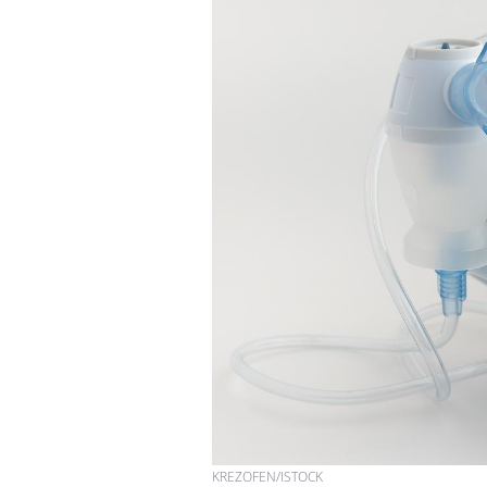
Pourquoi votre ventre
gâche-t-il les premiers
jours de vos vacances ?
Fortes chaleurs :
pourquoi le risque de
noyade grimpe-t-il ?
Le Viagra pourrait-il
freiner la propagation du
cancer ?
KREZOFEN/ISTOCK