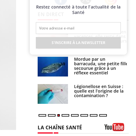
Restez connecté à toute l’actualité de la
Twitter
Facebook
Instagram
Santé
EN DIRECT
Mordue par une tique en
Allergies alimentaires :
vacances, elle reste dans
une nouvelle arme contre
le coma pendant 42 jours
les réactions sévères
S'INSCRIRE À LA NEWSLETTER
Mordue par un
Comment gérer le
barracuda, une petite fille
sommeil des enfants en
secourue grâce à un
vacances ?
réflexe essentiel
Légionellose en Suisse :
Bilan prévention : ce que
quelle est l’origine de la
les kinés pourront
contamination ?
bientôt faire
LA CHAÎNE SANTÉ
Youtube