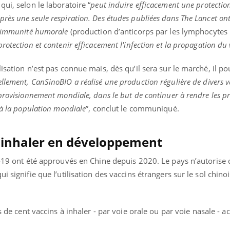
ui, selon le laboratoire “
peut induire efficacement une protectio
rès une seule respiration. Des études publiées dans The Lancet on
e immunité humorale
(production d’anticorps par les lymphocytes 
otection et contenir efficacement l'infection et la propagation du 
isation n’est pas connue mais, dès qu’il sera sur le marché, il po
llement, CanSinoBIO a réalisé une production régulière de divers v
provisionnement mondiale, dans le but de continuer à rendre les p
 à la population mondiale
”, conclut le communiqué.
à inhaler en développement
d-19 ont été approuvés en Chine depuis 2020. Le pays n’autorise 
i signifie que l’utilisation des vaccins étrangers sur le sol chinoi
lus de cent vaccins à inhaler - par voie orale ou par voie nasale - 