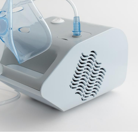
Pourquoi manger moins
de protéines pourrait
finalement être bénéfique
Grossesse et chaleur : ce
que dit la science
Le smartphone nuit-il à
l'apprentissage de la
lecture ?