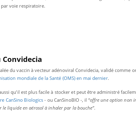
par voie respiratoire.
u Convidecia
halée du vaccin à vecteur adénoviral Convidecia, validé comme 
nisation mondiale de la Santé (OMS) en mai dernier
.
ussi qu’il est plus facile à stocker et peut être administré facilem
re CanSino Biologics
- ou CanSinoBIO -
, il “
offre une option non i
 le liquide en aérosol à inhaler par la bouche”
.