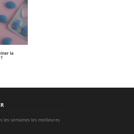
Pourquoi manger moins de
einer la
protéines pourrait finalement être
 ?
bénéfique
ER
s les semaines les meilleures