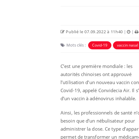
Publié le 07.09.2022 à 11h40
|
|
Mots clés :
Covid-19
vaccin nasal
Eczéma Chronique des Mains :
Car
Youtube
You
Youtube
expliquer ma maladie
pré
C’est une première mondiale : les
autorités chinoises ont approuvé
Il y a des sujets qui sont faciles à aborder...
Fati
d'autres non ! D'un côté, poser des
mêm
l’utilisation d’un nouveau vaccin con
questions sur la maladie d'un proche c'est
care
Covid-19, appelé Convidecia Air. Il s’
montrer ...
...
d’un vaccin à adénovirus inhalable.
Ainsi, les professionnels de santé n’
besoin que d’un nébulisateur pour
administrer la dose. Ce type d’appar
permet de transformer un médicament 