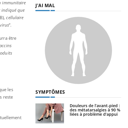
n immunitaire
J'AI MAL
t indiqué que
B),
cellulaire
virus
”.
urra être
accins
roduits
que les
SYMPTÔMES
s reste
Douleurs de l’avant-pied :
des métatarsalgies à 90 %
liées à problème d’appui
actuellement