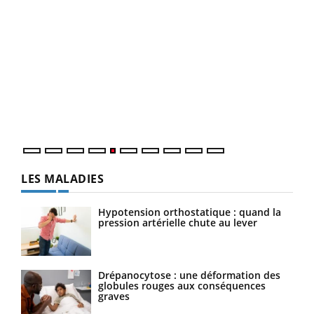
Un 
You
à l
Un é
mati
numé
LES MALADIES
Hypotension orthostatique : quand la
pression artérielle chute au lever
Drépanocytose : une déformation des
globules rouges aux conséquences
graves