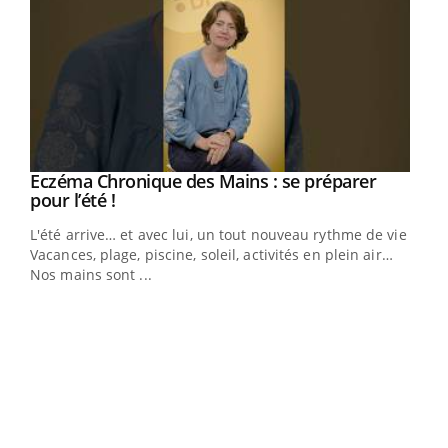
Eczéma Chronique des Mains : se préparer
Youtube
Youtube
pour l’été !
L'été arrive… et avec lui, un tout nouveau rythme de vie !
Vacances, plage, piscine, soleil, activités en plein air…
Nos mains sont ...
Dia
You
Le 
pers
ques