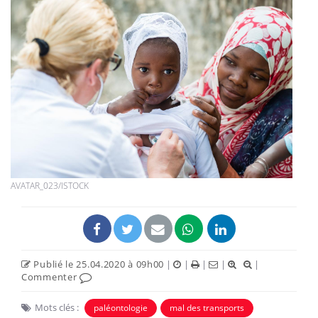
AVATAR_023/ISTOCK
Publié le 25.04.2020 à 09h00
|
|
|
|
|
Commenter
Mots clés :
paléontologie
mal des transports