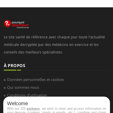
Le site santé de référence avec chaque jour toute l'actualité
médicale decryptée par des médecins en exercice et les
conseils des meilleurs spécialistes.
À PROPOS
Données personnelles et cookies
Qui sommes-nous
Conditions d'utilisation
Plan du site
Welcome
With our 225
partners
, we wish to store and access information on
Mentions Légales
your devices (cookies, pixels in emails, etc.), combine and share