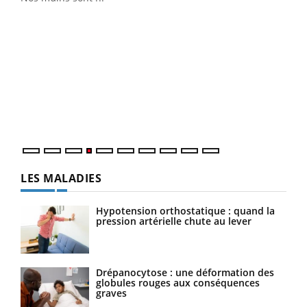
Dia
You
Le 
pers
ques
LES MALADIES
Hypotension orthostatique : quand la
pression artérielle chute au lever
Drépanocytose : une déformation des
globules rouges aux conséquences
graves