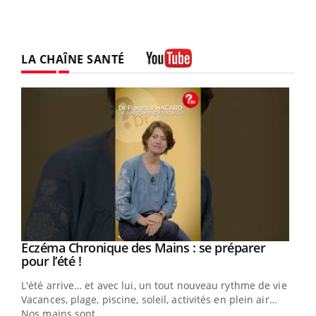
LA CHAÎNE SANTÉ
Youtube
Eczéma Chronique des Mains : se préparer
Youtube
Youtube
pour l’été !
L'été arrive… et avec lui, un tout nouveau rythme de vie !
Vacances, plage, piscine, soleil, activités en plein air…
Nos mains sont ...