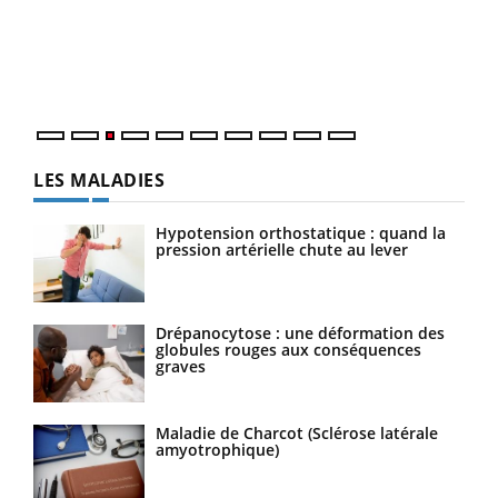
L'ét
Vaca
Nos 
LES MALADIES
Hypotension orthostatique : quand la
pression artérielle chute au lever
Drépanocytose : une déformation des
globules rouges aux conséquences
graves
Maladie de Charcot (Sclérose latérale
amyotrophique)