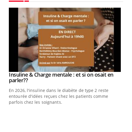
Youtube
Youtube
Insuline & Charge mentale : et si on osait en
Youtube
Youtube
parler??
En 2026, l'insuline dans le diabète de type 2 reste
entourée d'idées reçues chez les patients comme
parfois chez les soignants.
Ecz
You
pour