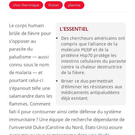
choc thermique
fiction
plasma
Le corps humain
L'ESSENTIEL
brûle de fièvre pour
Des chercheurs américains ont
s'opposer au
compris que l'alliance de la
parasite du
molécule PI(3)P et de la
protéine Hsp70 protège les
paludisme — aussi
intestins cellulaires du parasite
connu sous le nom
contre la chaleur destructrice
de malaria — et
de la fièvre.
pourtant celui-ci
Briser ce duo permettrait
d'éliminer les résistances aux
s'épanouit telle une
médicaments antipaludéens
salamandre dans les
déjà existant.
flammes. Comment
fait-il pour contourner ainsi cette défense du système
immunitaire ? Une équipe de recherche dépendante de
l'université Duke (Caroline du Nord, États-Unis) assure
avoir mis au jour ce mécanisme dans
une étude