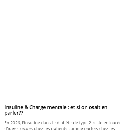
be
a
Insuline & Charge mentale : et si on osait en
E
Youtube
Yo
Youtube
parler??
l’
En 2026, l'insuline dans le diabète de type 2 reste entourée
L'
d'idées reçues chez les patients comme parfois chez les
Va