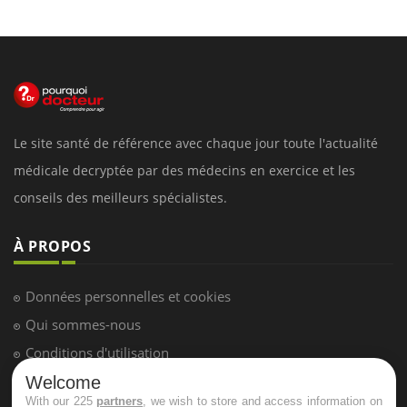
Le site santé de référence avec chaque jour toute l'actualité
médicale decryptée par des médecins en exercice et les
conseils des meilleurs spécialistes.
À PROPOS
Données personnelles et cookies
Qui sommes-nous
Conditions d'utilisation
Plan du site
Welcome
With our 225
partners
, we wish to store and access information on