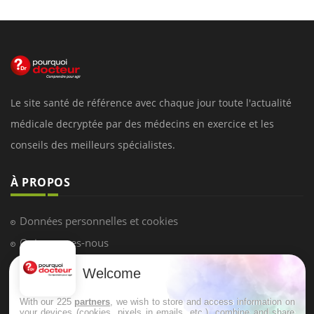
Le site santé de référence avec chaque jour toute l'actualité
médicale decryptée par des médecins en exercice et les
conseils des meilleurs spécialistes.
À PROPOS
Données personnelles et cookies
Qui sommes-nous
Conditions d'utilisation
Welcome
Plan du site
With our 225
partners
, we wish to store and access information on
Mentions Légales
your devices (cookies, pixels in emails, etc.), combine and share