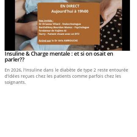
be
Insuline & Charge mentale : et si on osait en
Youtube
Youtube
parler??
En 2026, l'insuline dans le diabète de type 2 reste entourée
a
d'idées reçues chez les patients comme parfois chez les
soignants.
E
Yo
l’
L'
Va