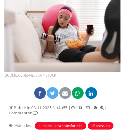
LIUDMILA CHERNETSKA / ISTOCK
Publié le 03.11.2025 à 14h55
|
|
|
|
|
Commenter
Mots clés :
aliments ultra-transformés
dépression