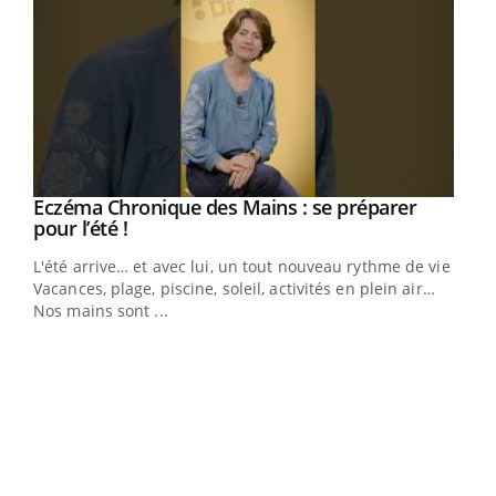
Eczéma Chronique des Mains : se préparer
Youtube
Youtube
pour l’été !
L'été arrive… et avec lui, un tout nouveau rythme de vie !
Vacances, plage, piscine, soleil, activités en plein air…
Nos mains sont ...
Dia
You
Le 
pers
ques