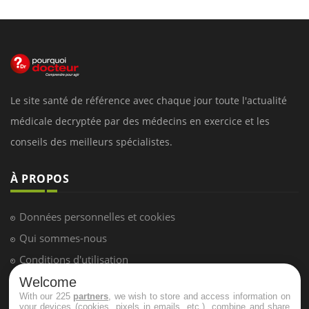
Le site santé de référence avec chaque jour toute l'actualité
médicale decryptée par des médecins en exercice et les
conseils des meilleurs spécialistes.
À PROPOS
Données personnelles et cookies
Qui sommes-nous
Conditions d'utilisation
Plan du site
Welcome
With our 225
partners
, we wish to store and access information on
Mentions Légales
your devices (cookies, pixels in emails, etc.), combine and share