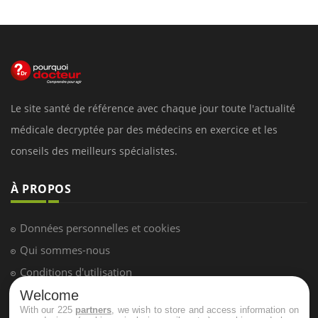
Le site santé de référence avec chaque jour toute l'actualité
médicale decryptée par des médecins en exercice et les
conseils des meilleurs spécialistes.
À PROPOS
Données personnelles et cookies
Qui sommes-nous
Conditions d'utilisation
Plan du site
Welcome
With our 225
partners
, we wish to store and access information on
Mentions Légales