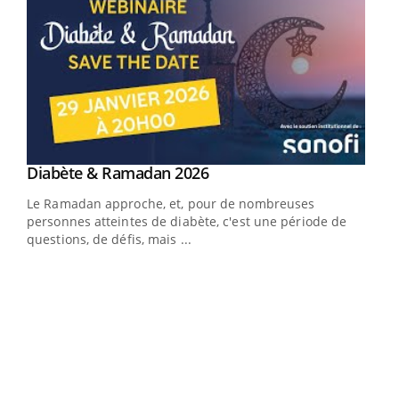
Youtube
Diabète & Ramadan 2026
Youtube
Le Ramadan approche, et, pour de nombreuses
vie !
personnes atteintes de diabète, c'est une période de
…
questions, de défis, mais ...
Un 
You
à l
Un é
mati