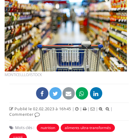
MONTICELLLO/ISTOCK
Publié le 02.02.2023 à 16h45
|
|
|
|
|
Commenter
Mots clés :
nutrition
aliments ultra-transformés
santé