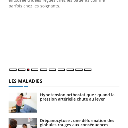
entourée d'idées reçues chez les patients comme
parfois chez les soignants.
Ecz
You
pour
L'ét
Vaca
Nos 
LES MALADIES
Hypotension orthostatique : quand la
pression artérielle chute au lever
Drépanocytose : une déformation des
globules rouges aux conséquences