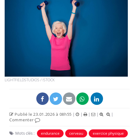
LIGHTFIELDSTUDIOS / ISTOCK
Publié le 23.01.2026 à 08h55
|
|
|
|
|
Commenter
Mots clés :
endurance
cerveau
exercice physique