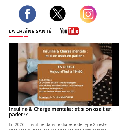
Twitter
Facebook
Instagram
LA CHAÎNE SANTÉ
Youtube
Youtube
Insuline & Charge mentale : et si on osait en
Youtube
Youtube
parler??
En 2026, l'insuline dans le diabète de type 2 reste