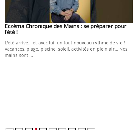
Eczéma Chronique des Mains : se préparer pour
Youtube
Youtube
l’été !
e
L'été arrive… et avec lui, un tout nouveau rythme de vie !
Vacances, plage, piscine, soleil, activités en plein air… Nos
mains sont ...
D
Yo
L
at
dé