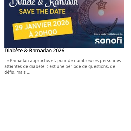
Youtube
Diabète & Ramadan 2026
Youtube
Le Ramadan approche, et, pour de nombreuses personnes
atteintes de diabète, c'est une période de questions, de
défis, mais ...
U
Yo
m
Un
ma