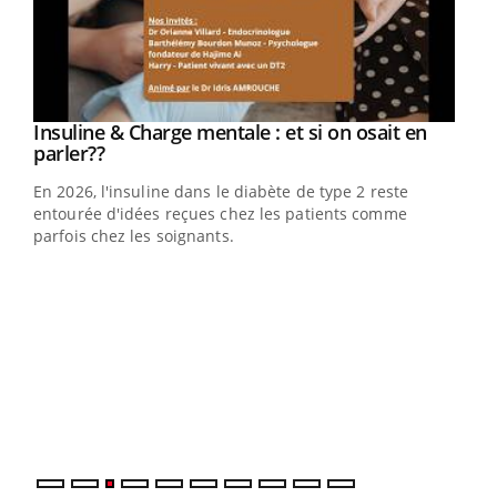
Youtube
Insuline & Charge mentale : et si on osait en
Youtube
Youtube
parler??
En 2026, l'insuline dans le diabète de type 2 reste
entourée d'idées reçues chez les patients comme
parfois chez les soignants.
Ecz
You
pour
L'ét
Vaca
Nos 