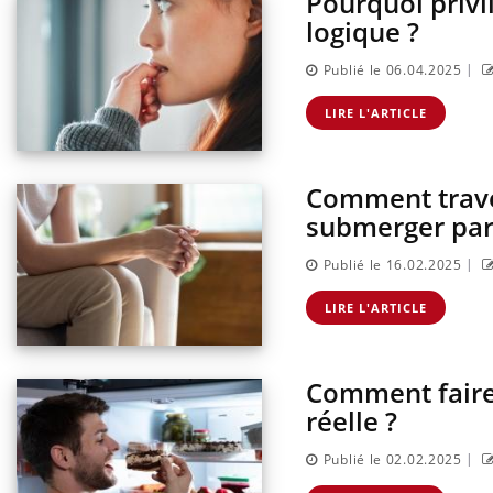
Pourquoi privi
logique ?
|
Publié le 06.04.2025
LIRE L'ARTICLE
Comment traver
submerger par 
|
Publié le 16.02.2025
LIRE L'ARTICLE
Carence en fer : comprendre pour
Youtube
Youtube
prévenir
Comment faire 
Fatigue, irritabilité, brouillard mental ou
réelle ?
même alopécie… Les symptômes de la
carence en fer sont multiples ce qui la rend
|
Publié le 02.02.2025
...