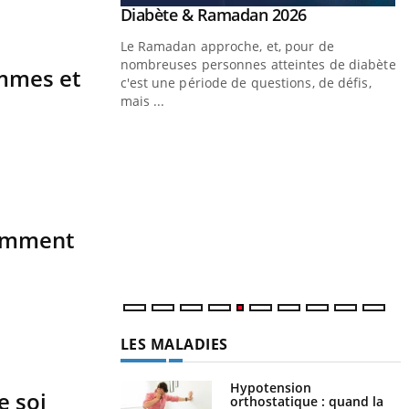
Youtube
 Mains : se
Diabète & Ramadan 2026
Youtube
outube
Le Ramadan approche, et, pour de
 un tout nouveau
nombreuses personnes atteintes de diabète,
mmes et
plage, piscine,
c'est une période de questions, de défis,
 air… Nos mains sont
mais ...
Y
f
U
i
comment
l
p
LES MALADIES
Hypotension
e soi
orthostatique : quand la