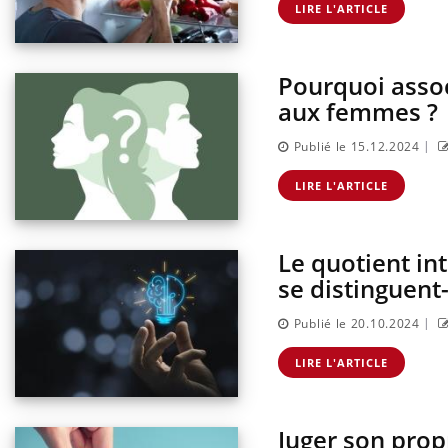
LIRE L'ARTICLE
ins :
Insu
Yout
tube
osai
es à aborder...
En 20
Pourquoi asso
er des questions
reste
aux femmes ?
st montrer ...
patie
|
Publié le 15.12.2024
LIRE L'ARTICLE
Le quotient in
se distinguent-
|
Publié le 20.10.2024
LIRE L'ARTICLE
Juger son prop