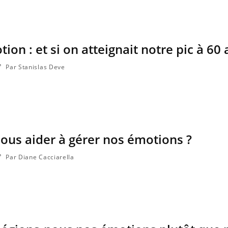
ion : et si on atteignait notre pic à 60 
Fortes chaleurs : pourquoi
Grossess
le risque de noyade
que dit 
Par Stanislas Deve
grimpe-t-il ?
Le Viagra pourrait-il freiner
Le smart
la propagation du cancer ?
l'appren
lecture 
 nous aider à gérer nos émotions ?
Pourquoi manger moins de
Mordue 
protéines pourrait
vacances
Par Diane Cacciarella
finalement être bénéfique
coma pe