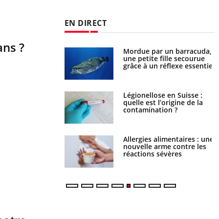
EN DIRECT
ans ?
e et chaleur : ce
Mordue par un barracuda,
la science
une petite fille secourue
grâce à un réflexe essentiel
phone nuit-il à
Légionellose en Suisse :
tissage de la
quelle est l’origine de la
?
contamination ?
par une tique en
Allergies alimentaires : une
, elle reste dans le
nouvelle arme contre les
ndant 42 jours
réactions sévères