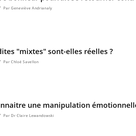
Par Geneviève Andrianaly
tes "mixtes" sont-elles réelles ?
Par Chloé Savellon
naitre une manipulation émotionnell
Par Dr Claire Lewandowski