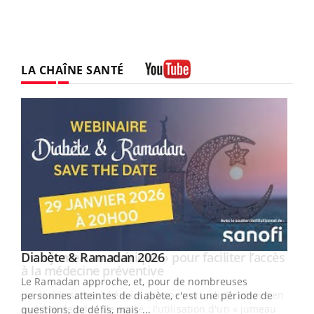
LA CHAÎNE SANTÉ
Youtube
Youtube
Diabète & Ramadan 2026
Un « jumeau numérique » pour faciliter l’accès
Youtube
Youtube
Youtube
à la médecine préventive
Le Ramadan approche, et, pour de nombreuses
Un établissement lié à un groupe mutualiste innove en
personnes atteintes de diabète, c'est une période de
matière de bilan de santé : l'utilisation d'un « jumeau
questions, de défis, mais ...