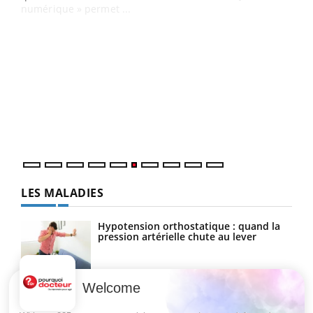
numérique » permet ...
COU
You
Coup
vous
épis
LES MALADIES
Hypotension orthostatique : quand la
pression artérielle chute au lever
Welcome
Drépanocytose : une déformation des
globules rouges aux conséquences
graves