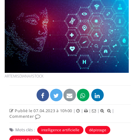
ARTEMISDIANA/ISTOCK
Publié le 07.04.2023 à 10h00
|
|
|
|
|
Commenter
Mots clés :
intelligence artificielle
dépistage
cancer du sein