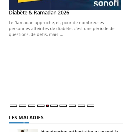
LA CHAÎNE SANTÉ
Youtube