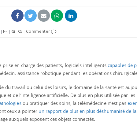
|
|
|
Commenter
prise en charge des patients, logiciels intelligents
capables de 
médecin, assistance robotique pendant les opérations chirurgica
du travail ou celui des loisirs, le domaine de la santé est aujo
Fortes chaleurs :
pourquoi le risque de
ue et de l’intelligence artificielle. De plus en plus utilisée par les
noyade grimpe-t-il ?
pathologies
ou pratiquer des soins, la télémédecine n’est pas
exe
nt ceux à pointer
un rapport de plus en plus déshumanisé de l
Le Viagra pourrait-il
atage auxquels exposent ces objets connectés.
freiner la propagation du
cancer ?