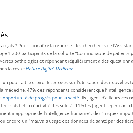
Pourquoi manger moins
de protéines pourrait
finalement être bénéfique
tés
rançais ? Pour connaître la réponse, des chercheurs de l’Assista
rogé 1 200 participants de la cohorte "Communauté de patients p
verses pathologies et répondant régulièrement à des questionnai
dans la revue
Nature Digital Medicine
.
l’on pourrait le croire. Interrogés sur l’utilisation des nouvelles 
la médecine, 47% des répondants considèrent que l’intelligence art
 opportunité de progrès pour la santé
. Ils jugent d’ailleurs ces
eur suivi et la réactivité des soins". 11% les jugent cependant d
nt inapproprié de l'intelligence humaine", des "risques impor
ou encore un "mauvais usage des données de santé par des tiers