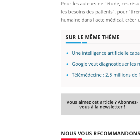
Pour les auteurs de l’étude, ces rés
les besoins des patients", pour "tire
humaine dans l'acte médical, créer 
 Mains :
Carence en fer : comprendre pour
Ins
Youtube
You
Youtube
Youtube
prévenir
osa
SUR LE MÊME THÈME
aciles à aborder...
Fatigue, irritabilité, brouillard mental ou
En 2
Une intelligence artificielle ca
poser des
même alopécie… Les symptômes de la
rest
'un proche c'est
carence en fer sont multiples ce qui la rend
pat
Google veut diagnostiquer les m
...
Télémédecine : 2,5 millions de 
Vous aimez cet article ? Abonnez-
vous à la newsletter !
NOUS VOUS RECOMMANDON