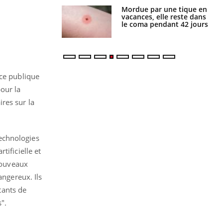
Mordue par une tique en
Allergies alimentaires :
vacances, elle reste dans
une nouvelle arme contre
le coma pendant 42 jours
les réactions sévères
nce publique
our la
res sur la
technologies
ificielle et
 nouveaux
angereux. Ils
tants de
".