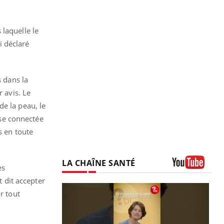
laquelle le
i déclaré
s dans la
 avis. Le
de la peau, le
se connectée
s en toute
LA CHAÎNE SANTÉ
es
Youtube
t dit accepter
r tout