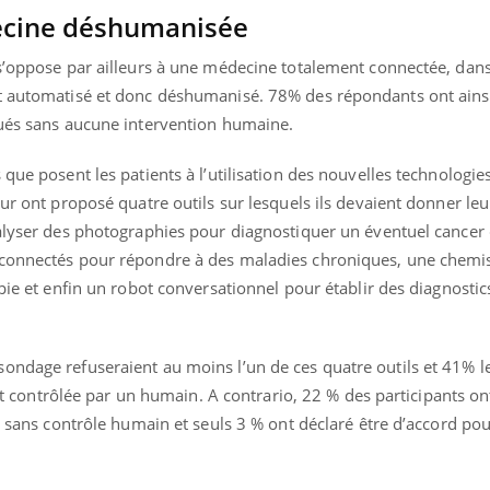
ecine déshumanisée
s’oppose par ailleurs à une médecine totalement connectée, dans 
nt automatisé et donc déshumanisé. 78% des répondants ont ains
qués sans aucune intervention humaine.
que posent les patients à l’utilisation des nouvelles technologie
ur ont proposé quatre outils sur lesquels ils devaient donner leur
alyser des photographies pour diagnostiquer un éventuel cancer 
 connectés pour répondre à des maladies chroniques, une chemi
apie et enfin un robot conversationnel pour établir des diagnostic
ondage refuseraient au moins l’un de ces quatre outils et 41% l
 est contrôlée par un humain. A contrario, 22 % des participants on
ls sans contrôle humain et seuls 3 % ont déclaré être d’accord pou