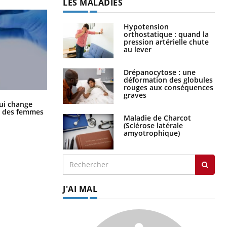
LES MALADIES
Hypotension
orthostatique : quand la
pression artérielle chute
au lever
Drépanocytose : une
déformation des globules
rouges aux conséquences
graves
La sieste empêche-t-elle de dormir
ui change
la nuit ?
ge des femmes
Maladie de Charcot
(Sclérose latérale
amyotrophique)
J'AI MAL