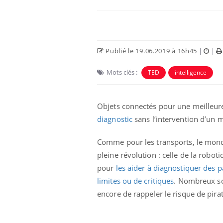
Publié le 19.06.2019 à 16h45
|
|
Mots clés :
TED
intelligence
Objets connectés pour une meilleure 
diagnostic
sans l’intervention d’un 
Comme pour les transports, le monde 
unya, dengue,
La sieste empêche-t-elle
e : que se passe-
de dormir la nuit ?
pleine révolution : celle de la robotiq
 le sud de la
pour
les aider à diagnostiquer des 
limites ou de critiques
. Nombreux so
icaments GLP-1
VIH : la fin du comprimé
encore de rappeler le risque de pir
-ils aussi les os
tous les jours se profile-t-
elle enfin ?