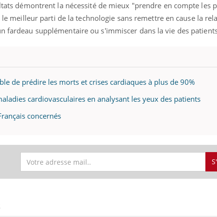
ultats démontrent la nécessité de mieux "prendre en compte les p
r le meilleur parti de la technologie sans remettre en cause la rel
un fardeau supplémentaire ou s'immiscer dans la vie des patients
uline & Charge mentale : et si on
tube
Youtube
it en parler??
026, l'insuline dans le diabète de type 2
pable de prédire les morts et crises cardiaques à plus de 90%
e entourée d'idées reçues chez les
ients comme parfois chez les soignants.
aladies cardiovasculaires en analysant les yeux des patients
Français concernés
S
S