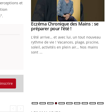
erceptions et
ation
".
Eczéma Chronique des Mains : se
Youtube
Youtube
préparer pour l’été !
L'été arrive… et avec lui, un tout nouveau
rythme de vie ! Vacances, plage, piscine,
soleil, activités en plein air… Nos mains
sont ...
Youtube
Diabète & Ramadan 2026
Un
Youtube
You
fac
Le Ramadan approche, et, pour de
pr
nombreuses personnes atteintes de
Un 
diabète, c'est une période de questions, de
mut
défis, mais ...
'inscrire
san
num