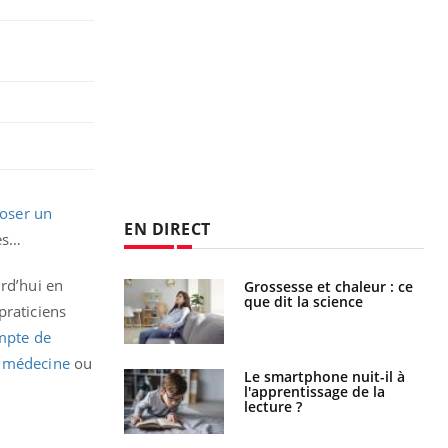
poser un
EN DIRECT
les…
urd’hui en
Grossesse et chaleur : ce
Mordue par un
que dit la science
barracuda, une petite fille
 praticiens
secourue grâce à un
réflexe essentiel
mpte de
a médecine
ou
Le smartphone nuit-il à
Légionellose en Suisse :
l'apprentissage de la
quelle est l’origine de la
lecture ?
contamination ?