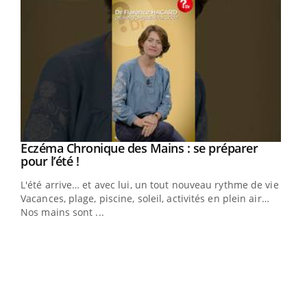
Eczéma Chronique des Mains : se préparer
Youtube
Youtube
pour l’été !
L'été arrive… et avec lui, un tout nouveau rythme de vie !
Vacances, plage, piscine, soleil, activités en plein air…
Nos mains sont ...
Dia
You
Le 
pers