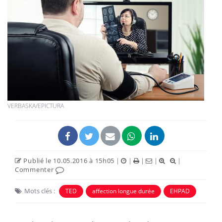
VERBASKA/EPICTURA
Publié le 10.05.2016 à 15h05
|
|
|
|
|
Commenter
Mots clés :
TED
affection longue durée
EHPAD