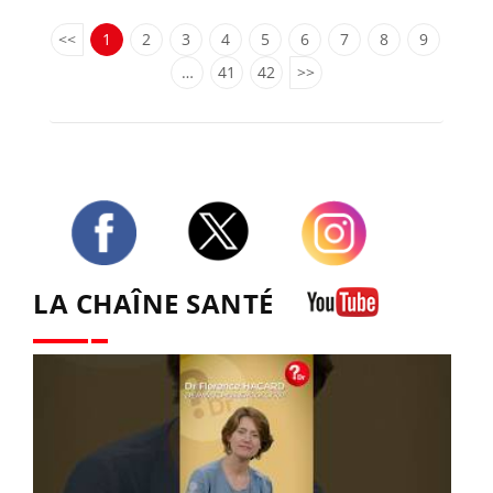
<<
1
2
3
4
5
6
7
8
9
…
41
42
>>
Twitter
Facebook
Instagram
LA CHAÎNE SANTÉ
Youtube