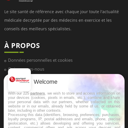
Le site santé de référence avec chaque jour toute l'actualité
médicale decryptée par des médecins en exercice et les
conseils des meilleurs spécialistes.
À PROPOS
Données personnelles et cookies
Qui sommes-nous
Conditions d'utilisation
Welcome
Plan du site
With our 225
partners
, we wish to store and access information on
Mentions Légales
your devices (cookies, pixels in emails, etc.), combine and share
your personal data with our partners, whether collected on this
Nous contacter
website or in our emails, already held by some of us, or obtained
later, including in other contexts.
Processing this data (identifiers, browsing, preferences, purchases,
NEWSLETTER
loyalty programs, IP, postal addresses and emails, phone, precise
geolocation, etc.) allows developing and offering you services,
content, commercial offers and ads across your devices and