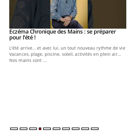
Eczéma Chronique des Mains : se préparer
Youtube
Youtube
pour l’été !
L'été arrive… et avec lui, un tout nouveau rythme de vie !
Vacances, plage, piscine, soleil, activités en plein air…
Nos mains sont ...
Dia
You
Le 
pers
ques