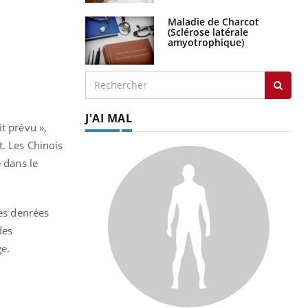
Maladie de Charcot
(Sclérose latérale
amyotrophique)
J'AI MAL
t prévu »,
t. Les Chinois
e dans le
des denrées
des
ge.