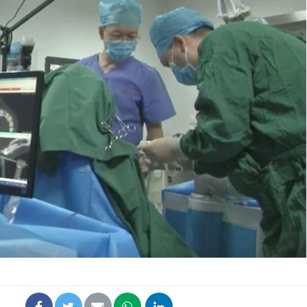
Comment oublier les
Chikung
écrans en vacances ?
West Nil
t-il dan
France ?
Toujours connectés :
Les méd
comment le travail
protègen
empiète de plus en plus
?
sur nos soirées
Cancer colorectal : une
Cytomég
stratégie simple aurait
change d
changé la donne au Pays
charge 
basque
enceint