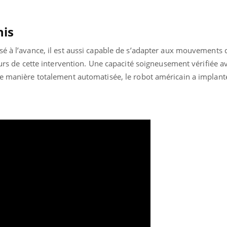
mutualiste innove en mat
s, mais ...
santé : l'utilisation d'un 
numérique » permet ...
nis
é à l’avance, il est aussi capable de s’adapter aux mouvements d
cours de cette intervention. Une capacité soigneusement vérifiée a
De manière totalement automatisée, le robot américain a implant