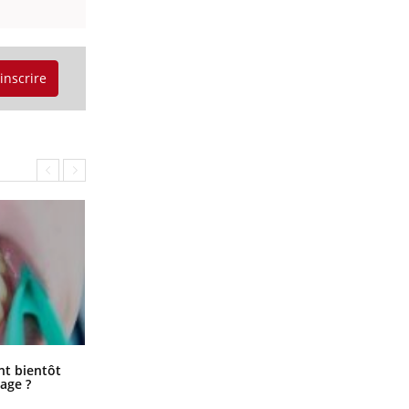
'inscrire
Éclipse solaire du 12 août : “Des
ent bientôt
verres adaptés, c'est indispensable
age ?
pour la santé des yeux”