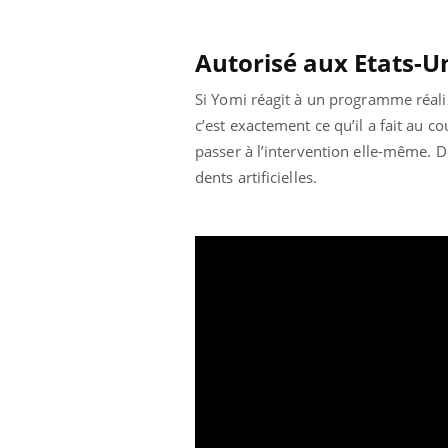
ez les soignants.
soleil, activités en plein air… Nos mains
défi
sont ...
Autorisé aux Etats-U
Si Yomi réagit à un programme réalis
c’est exactement ce qu’il a fait au 
passer à l’intervention elle-même. 
dents artificielles.