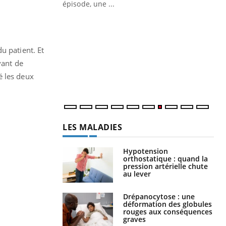
ière de bilan de
épisode, une ...
« jumeau
Qu
You
êtr
"Le
u patient. Et
qua
vant de
Doc
é les deux
dir
LES MALADIES
Hypotension
orthostatique : quand la
pression artérielle chute
au lever
Drépanocytose : une
déformation des globules
rouges aux conséquences
graves