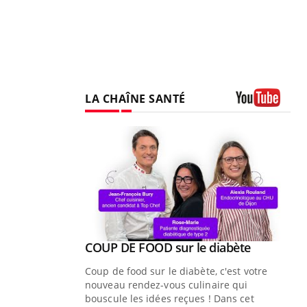
LA CHAÎNE SANTÉ
Youtube
Youtube
ue » pour
COUP DE FOOD sur le diabète
Youtube
médecine
Coup de food sur le diabète, c'est votre
nouveau rendez-vous culinaire qui
n groupe
bouscule les idées reçues ! Dans cet