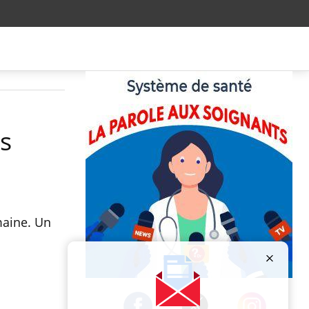
ns
maine. Un
Publicité