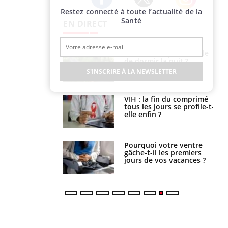
Restez connecté à toute l’actualité de la
Twitter
Facebook
Instagram
Santé
EN DIRECT
unya, dengue,
La sieste empêche-t-elle
e : que se passe-
de dormir la nuit ?
s le sud de la
S'INSCRIRE À LA NEWSLETTER
icaments GLP-1
VIH : la fin du comprimé
t-ils aussi les os
tous les jours se profile-t-
elle enfin ?
alovirus : ce qui
Pourquoi votre ventre
ans la prise en
gâche-t-il les premiers
des femmes
jours de vos vacances ?
es