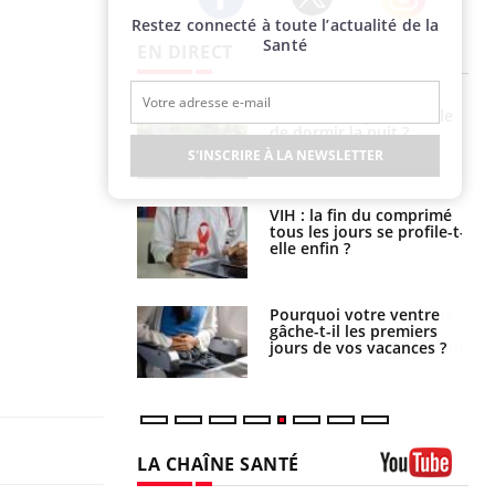
Restez connecté à toute l’actualité de la
Twitter
Facebook
Instagram
Santé
EN DIRECT
e empêche-t-elle
Fortes chaleurs :
r la nuit ?
pourquoi le risque de
noyade grimpe-t-il ?
S'INSCRIRE À LA NEWSLETTER
 fin du comprimé
Le Viagra pourrait-il
 jours se profile-t-
freiner la propagation du
n ?
cancer ?
i votre ventre
Pourquoi manger moins
il les premiers
de protéines pourrait
 vos vacances ?
finalement être bénéfique
LA CHAÎNE SANTÉ
Youtube