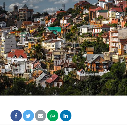
Chikungunya, dengue,
La siest
West Nile : que se passe-
de dormi
t-il dans le sud de la
France ?
Les médicaments GLP-1
VIH : la
protègent-ils aussi les os
tous les
?
elle enfi
Cytomégalovirus : ce qui
Pourquo
change dans la prise en
gâche-t-
charge des femmes
jours de
enceintes