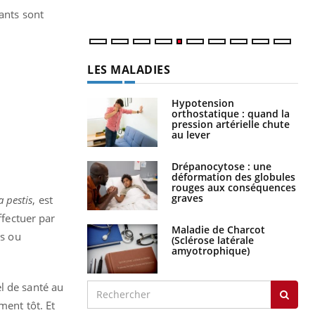
num
ants sont
LES MALADIES
Hypotension
orthostatique : quand la
pression artérielle chute
au lever
Drépanocytose : une
déformation des globules
rouges aux conséquences
graves
a pestis
, est
ffectuer par
Maladie de Charcot
es ou
(Sclérose latérale
amyotrophique)
l de santé au
ment tôt. Et