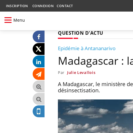
INSCRIPTION
CONNEXION
CONTACT
Menu
QUESTION D'ACTU
Epidémie à Antananarivo
Madagascar : l
Par
Julie Levallois
A Madagascar, le ministère de
désinsectisation.