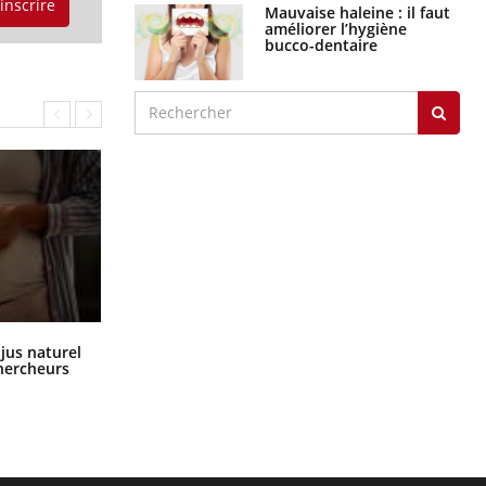
'inscrire
Mauvaise haleine : il faut
améliorer l’hygiène
bucco-dentaire
Comment oublier les écrans en
 jus naturel
vacances ?
chercheurs