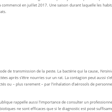
 a commencé en juillet 2017. Une saison durant laquelle les habit
rats.
 mode de transmission de la peste. La bactérie qui la cause,
Yersini
tées après s’être nourries sur un rat. La contagion peut aussi s’e
ectés ou – plus rarement – par l’inhalation d’aérosols de personn
ublique rappelle aussi l’importance de consulter un professionne
iotiques ne sont efficaces que si le diagnostic est posé suffisam