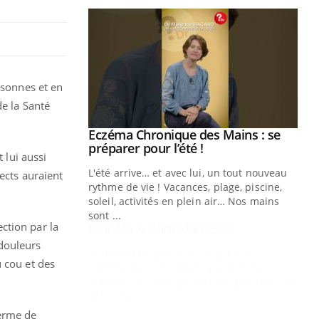
rsonnes et en
de la Santé
Youtube
 Mains : se
Diabète & Ramadan 2026
Youtube
outube
 lui aussi
Le Ramadan approche, et, pour de
 un tout nouveau
nombreuses personnes atteintes de
ects auraient
plage, piscine,
diabète, c'est une période de questions, de
 air… Nos mains
défis, mais ...
ction par la
Un
You
fac
douleurs
pr
 cou et des
Un 
mut
san
terme de