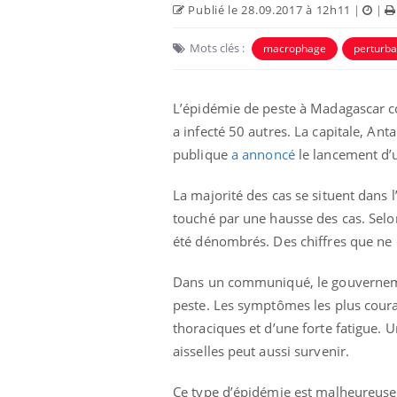
Publié le 28.09.2017 à 12h11
|
|
Mots clés :
macrophage
perturba
L’épidémie de peste à Madagascar con
a infecté 50 autres. La capitale, An
publique
a annoncé
le lancement d’u
 Mains :
Carence en fer : comprendre pour
Ins
Youtube
You
Youtube
Youtube
prévenir
osa
La majorité des cas se situent dans
aciles à aborder...
Fatigue, irritabilité, brouillard mental ou
En 2
touché par une hausse des cas. Selo
poser des
même alopécie… Les symptômes de la
rest
été dénombrés. Des chiffres que ne 
'un proche c'est
carence en fer sont multiples ce qui la rend
pat
...
Dans un communiqué, le gouvernement
peste. Les symptômes les plus coura
thoraciques et d’une forte fatigue. 
aisselles peut aussi survenir.
Ce type d’épidémie est malheureuse