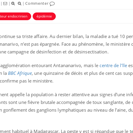
|
|
|
Commenter
teur endocrinien
épidémie
tinue sa triste affaire. Au dernier bilan, la maladie a tué 10 pe
tananarivo, n’est pas épargnée. Face au phénomène, le ministère 
ne campagne de désinfection et de désinsectisation.
uline & Charge mentale : et si on
Eczéma Chronique des
tube
Youtube
Youtube
Y
it en parler??
préparer pour l’été !
 l’agglomération entourant Antananarivo, mais le
centre de l’île
est
026, l'insuline dans le diabète de type 2
L'été arrive… et avec lui,
n la
BBC Afrique
, une quinzaine de décès et plus de cent cas susp
e entourée d'idées reçues chez les
rythme de vie ! Vacances, 
confirme pas le ministère.
ients comme parfois chez les soignants.
soleil, activités en plein
sont ...
 appelle la population à rester attentive aux signes d’une infe
nts sont une fièvre brutale accompagnée de toux sanglante, de 
Un gonflement des ganglions lymphatiques au niveau de l’aine, du
ment habituel à Madagascar. La peste y est si répandue que le 