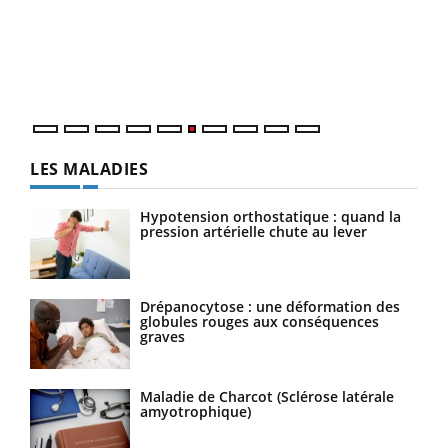
Coup
vous
épis
LES MALADIES
Hypotension orthostatique : quand la
pression artérielle chute au lever
Drépanocytose : une déformation des
globules rouges aux conséquences
graves
Maladie de Charcot (Sclérose latérale
amyotrophique)