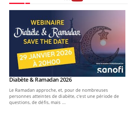
Youtube
Youtube
Diabète & Ramadan 2026
Un « jumeau numérique » pour faciliter l’accès
Youtube
Youtube
Youtube
à la médecine préventive
Le Ramadan approche, et, pour de nombreuses
Un établissement lié à un groupe mutualiste innove en
personnes atteintes de diabète, c'est une période de
matière de bilan de santé : l'utilisation d'un « jumeau
questions, de défis, mais ...
numérique » permet ...
COU
You