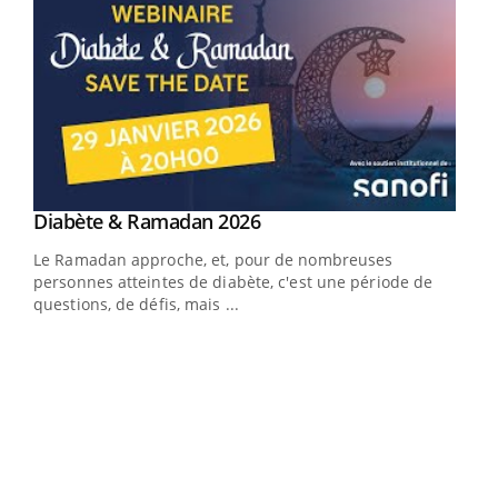
Youtube
Diabète & Ramadan 2026
Youtube
Le Ramadan approche, et, pour de nombreuses
vie !
personnes atteintes de diabète, c'est une période de
…
questions, de défis, mais ...
Un 
You
à l
Un é
mati