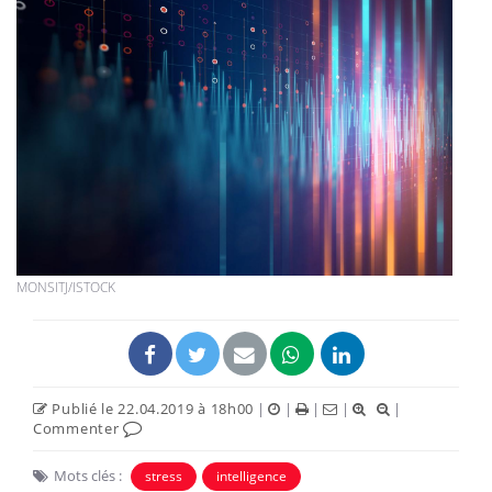
MONSITJ/ISTOCK
Publié le 22.04.2019 à 18h00
|
|
|
|
|
Commenter
Mots clés :
stress
intelligence