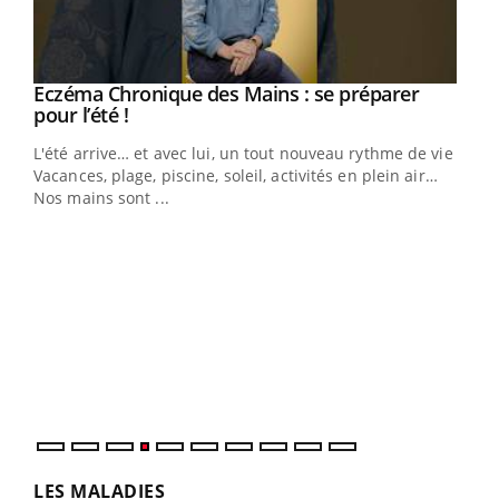
Eczéma Chronique des Mains : se préparer
Youtube
Youtube
pour l’été !
L'été arrive… et avec lui, un tout nouveau rythme de vie !
Vacances, plage, piscine, soleil, activités en plein air…
Nos mains sont ...
Dia
You
Le 
pers
ques
LES MALADIES