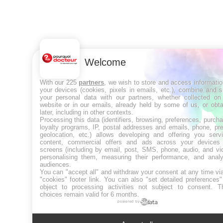
Welcome
With our 225
partners
, we wish to store and access informati
your devices (cookies, pixels in emails, etc.), combine and 
your personal data with our partners, whether collected on 
website or in our emails, already held by some of us, or obt
later, including in other contexts.
Processing this data (identifiers, browsing, preferences, purch
loyalty programs, IP, postal addresses and emails, phone, pr
geolocation, etc.) allows developing and offering you servi
content, commercial offers and ads across your devices
screens (including by email, post, SMS, phone, audio, and vi
personalising them, measuring their performance, and analy
audiences.
You can "accept all" and withdraw your consent at any time vi
"cookies" footer link
. You can also "set detailed preferences
object to processing activities not subject to consent. T
choices remain valid for 6 months.
powered by