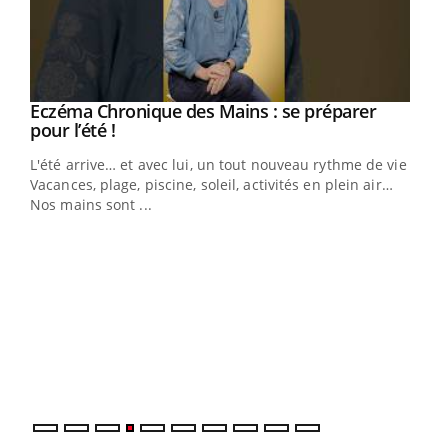
Eczéma Chronique des Mains : se préparer
Youtube
Youtube
pour l’été !
L'été arrive… et avec lui, un tout nouveau rythme de vie !
Vacances, plage, piscine, soleil, activités en plein air…
Nos mains sont ...
Dia
You
Le 
pers
ques