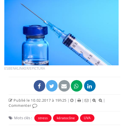
ESBENKLINKER/EPICTURA
Publié le 10.02.2017 à 19h25
|
|
|
|
|
Commenter
Mots clés :
stress
kératocône
UVA