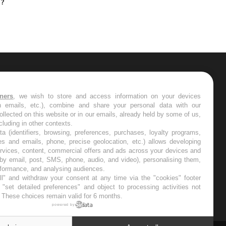
 ?
bénéfique
ER
tners
, we wish to store and access information on your devices
in emails, etc.), combine and share your personal data with our
s les semaines les meilleures
ollected on this website or in our emails, already held by some of us,
ncluding in other contexts.
ta (identifiers, browsing, preferences, purchases, loyalty programs,
es and emails, phone, precise geolocation, etc.) allows developing
ervices, content, commercial offers and ads across your devices and
 by email, post, SMS, phone, audio, and video), personalising them,
RE
rformance, and analysing audiences.
l" and withdraw your consent at any time via the "cookies" footer
"set detailed preferences" and object to processing activities not
. These choices remain valid for 6 months.
powered by