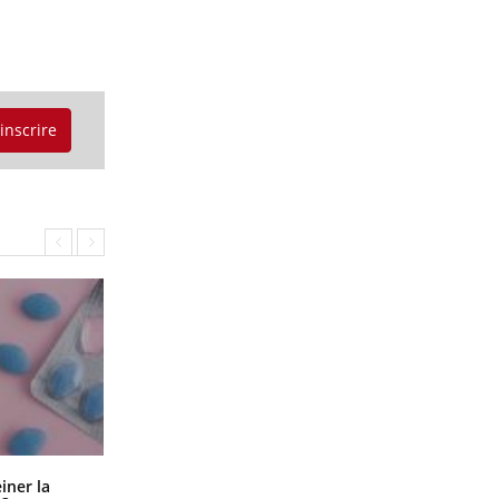
'inscrire
Pourquoi manger moins de
einer la
protéines pourrait finalement être