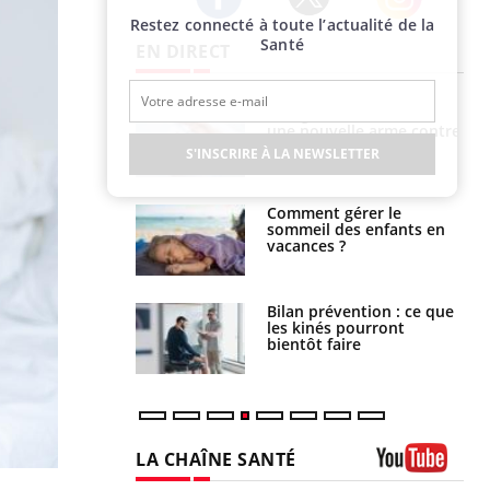
Restez connecté à toute l’actualité de la
Twitter
Facebook
Instagram
Santé
EN DIRECT
par une tique en
Allergies alimentaires :
, elle reste dans
une nouvelle arme contre
 pendant 42 jours
les réactions sévères
S'INSCRIRE À LA NEWSLETTER
par un
Comment gérer le
a, une petite fille
sommeil des enfants en
e grâce à un
vacances ?
essentiel
lose en Suisse :
Bilan prévention : ce que
st l’origine de la
les kinés pourront
nation ?
bientôt faire
LA CHAÎNE SANTÉ
Youtube