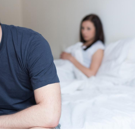
Pourquoi manger moins
Mordue 
de protéines pourrait
vacances
finalement être bénéfique
le coma
Grossesse et chaleur : ce
Mordue 
que dit la science
barracud
secouru
réflexe 
Le smartphone nuit-il à
Légionel
l'apprentissage de la
quelle e
lecture ?
contami