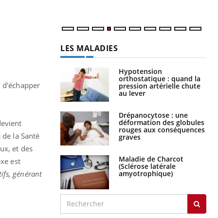
LES MALADIES
Hypotension
orthostatique : quand la
n d'échapper
pression artérielle chute
au lever
Drépanocytose : une
déformation des globules
devient
rouges aux conséquences
 de la Santé
graves
ux, et des
Maladie de Charcot
exe est
(Sclérose latérale
amyotrophique)
tifs, générant