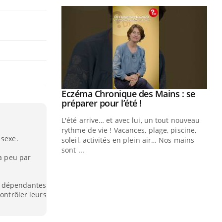
ale : et si on
Eczéma Chronique des Mains : se
Youtube
ube
Youtube
préparer pour l’été !
e diabète de type 2
L'été arrive… et avec lui, un tout nouveau
çues chez les
rythme de vie ! Vacances, plage, piscine,
 sexe.
ez les soignants.
soleil, activités en plein air… Nos mains
sont ...
 a peu par
Di
You
Le 
s dépendantes
nom
contrôler leurs
dia
défi