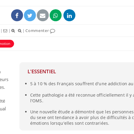
|
|
|
Commenter
motion
ence en fer : comprendre pour
Insuline & Charge ment
tube
Youtube
Youtube
Yout
venir
osait en parler??
L'ESSENTIEL
à
gue, irritabilité, brouillard mental ou
En 2026, l'insuline dans l
e alopécie… Les symptômes de la
reste entourée d'idées re
leurs
5 à 10 % des Français souffrent d'une addiction au
nce en fer sont multiples ce qui la rend
patients comme parfois ch
es.
Cette pathologie a été reconnue officiellement il y
l'OMS.
été
ual
Une nouvelle étude a démontré que les personne
du sexe ont tendance à avoir plus de difficultés à 
émotions lorsqu'elles sont contrariées.