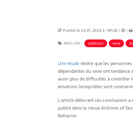
Publié le 29.01.2024 à 16h30
|
|
Mots clés :
addiction
sexe
é
Eczéma Chronique des Mains :
Car
Youtube
You
Youtube
expliquer ma maladie
pré
Une étude
révèle que les personnes
dépendantes du sexe ont tendance 
Il y a des sujets qui sont faciles à aborder...
Fati
d'autres non ! D'un côté, poser des
mêm
avoir plus de difficultés à contrôler 
questions sur la maladie d'un proche c'est
care
émotions lorsqu'elles sont contrarié
montrer ...
...
L'article délivrant ces conclusions a 
publié dans la revue Archives of Sex
Behavior.