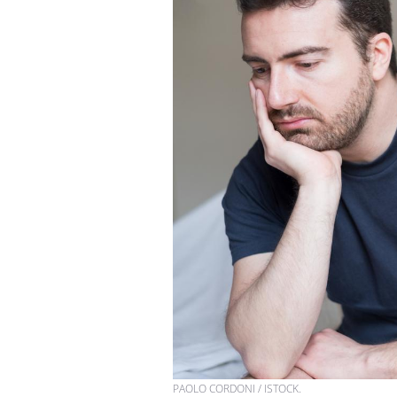
Pourquoi votre ventre
gâche-t-il les premiers
jours de vos vacances ?
Fortes chaleurs :
pourquoi le risque de
noyade grimpe-t-il ?
Le Viagra pourrait-il
freiner la propagation du
cancer ?
PAOLO CORDONI / ISTOCK.