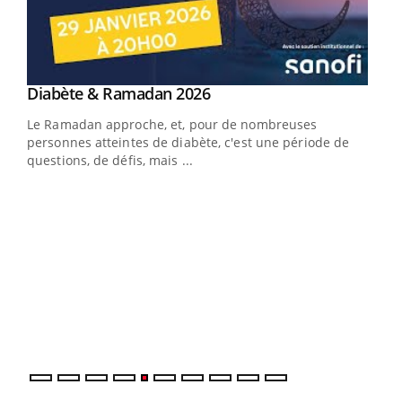
Youtube
Diabète & Ramadan 2026
Youtube
Le Ramadan approche, et, pour de nombreuses
vie !
personnes atteintes de diabète, c'est une période de
…
questions, de défis, mais ...
Un 
You
à l
Un é
mati
numé