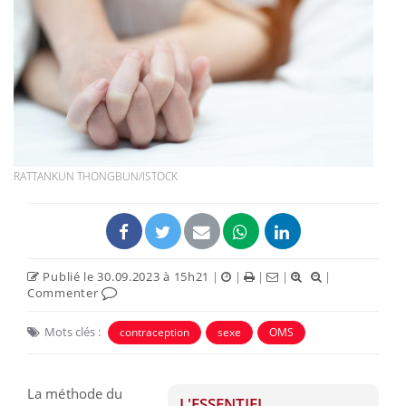
RATTANKUN THONGBUN/ISTOCK
Publié le 30.09.2023 à 15h21
|
|
|
|
|
Commenter
Mots clés :
contraception
sexe
OMS
La méthode du
L'ESSENTIEL