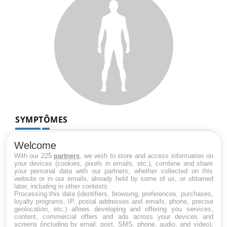
SYMPTÔMES
Douleurs de l’avant-pied : des
Welcome
métatarsalgies à 90 % liées à problème
With our 225
partners
, we wish to store and access information on
d’appui
your devices (cookies, pixels in emails, etc.), combine and share
your personal data with our partners, whether collected on this
website or in our emails, already held by some of us, or obtained
later, including in other contexts.
Mauvaise haleine : il faut améliorer
Processing this data (identifiers, browsing, preferences, purchases,
l’hygiène bucco-dentaire
loyalty programs, IP, postal addresses and emails, phone, precise
geolocation, etc.) allows developing and offering you services,
content, commercial offers and ads across your devices and
screens (including by email, post, SMS, phone, audio, and video),