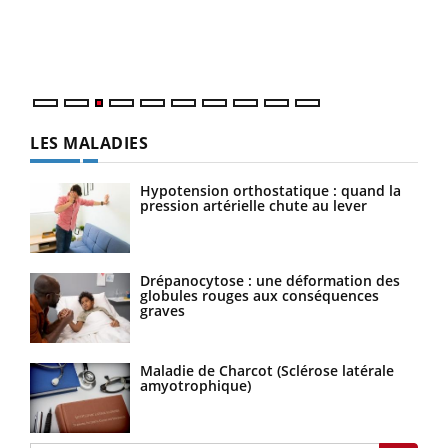
L'ét
Vaca
Nos 
LES MALADIES
Hypotension orthostatique : quand la
pression artérielle chute au lever
Drépanocytose : une déformation des
globules rouges aux conséquences
graves
Maladie de Charcot (Sclérose latérale
amyotrophique)