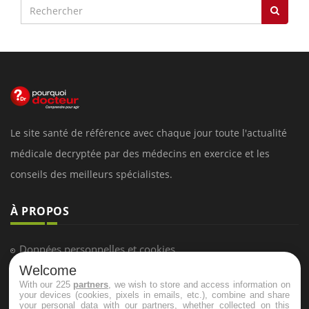
Le site santé de référence avec chaque jour toute l'actualité
médicale decryptée par des médecins en exercice et les
conseils des meilleurs spécialistes.
À PROPOS
Données personnelles et cookies
Welcome
Qui sommes-nous
With our 225
partners
, we wish to store and access information on
Conditions d'utilisation
your devices (cookies, pixels in emails, etc.), combine and share
your personal data with our partners, whether collected on this