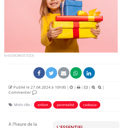
KHOSRORK/ISTOCK
Publié le 27.04.2024 à 10h00
|
|
|
|
|
Commenter
Mots clés :
enfant
parentalité
cadeaux
À l'heure de la
L'ESSENTIEL