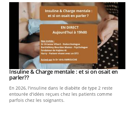
Insuline & Charge mentale : et si on osait en
Youtube
Youtube
parler??
En 2026, l'insuline dans le diabète de type 2 reste
entourée d'idées reçues chez les patients comme
parfois chez les soignants.
Youtube
Ecz
You
pour