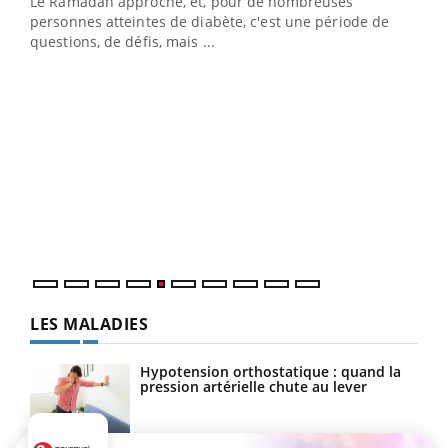
Le Ramadan approche, et, pour de nombreuses
personnes atteintes de diabète, c'est une période de
questions, de défis, mais ...
Un « jumeau numérique » pour faciliter l’accès
COU
Youtube
You
Youtube
à la médecine préventive
Coup
Un établissement lié à un groupe mutualiste innove en
vous
matière de bilan de santé : l'utilisation d'un « jumeau
épis
numérique » permet ...
LES MALADIES
Hypotension orthostatique : quand la
pression artérielle chute au lever