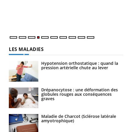
Le 
pers
ques
LES MALADIES
Hypotension orthostatique : quand la
pression artérielle chute au lever
Drépanocytose : une déformation des
globules rouges aux conséquences
graves
Maladie de Charcot (Sclérose latérale
amyotrophique)