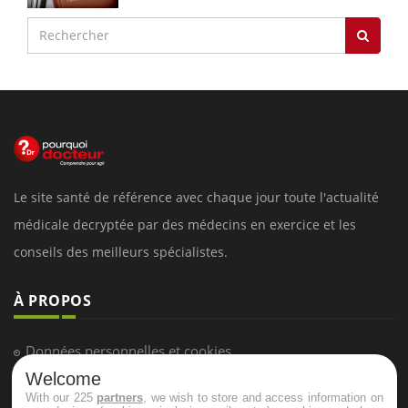
Le site santé de référence avec chaque jour toute l'actualité
médicale decryptée par des médecins en exercice et les
conseils des meilleurs spécialistes.
À PROPOS
Données personnelles et cookies
Welcome
Qui sommes-nous
With our 225
partners
, we wish to store and access information on
Conditions d'utilisation