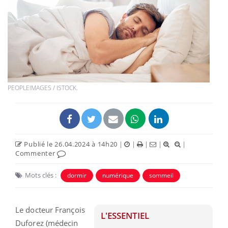
PEOPLEIMAGES / ISTOCK.
Publié le 26.04.2024 à 14h20
|
|
|
|
|
Commenter
Mots clés :
dormir
numérique
sommeil
Le docteur François
L'ESSENTIEL
Duforez (médecin