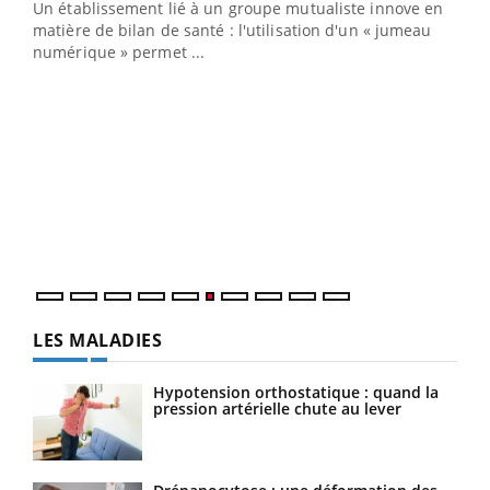
Un établissement lié à un groupe mutualiste innove en
e
matière de bilan de santé : l'utilisation d'un « jumeau
numérique » permet ...
COU
You
Coup
vous
épis
LES MALADIES
Hypotension orthostatique : quand la
pression artérielle chute au lever