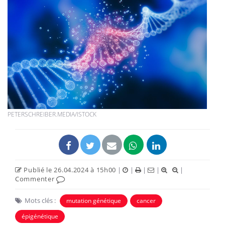
PETERSCHREIBER.MEDIA/ISTOCK
Publié le 26.04.2024 à 15h00
|
|
|
|
|
Commenter
Mots clés :
mutation génétique
cancer
épigénétique