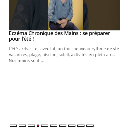
Eczéma Chronique des Mains : se préparer
Youtube
Youtube
pour l’été !
L'été arrive… et avec lui, un tout nouveau rythme de vie !
Vacances, plage, piscine, soleil, activités en plein air…
Nos mains sont ...
Dia
You
Le 
pers
ques