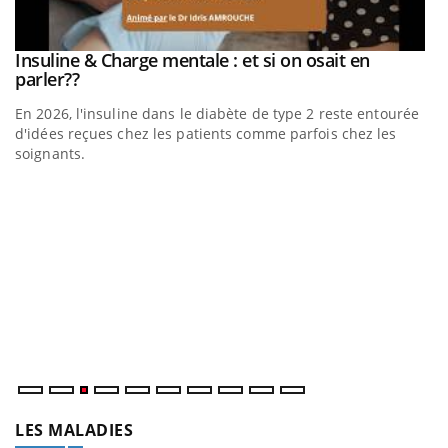
Insuline & Charge mentale : et si on osait en
Youtube
Youtube
parler??
En 2026, l'insuline dans le diabète de type 2 reste entourée
d'idées reçues chez les patients comme parfois chez les
soignants.
Eczéma Chronique des Mains : se préparer pour
D
Youtube
Yo
Youtube
l’été !
L
L'été arrive… et avec lui, un tout nouveau rythme de vie !
at
Vacances, plage, piscine, soleil, activités en plein air… Nos
dé
mains sont ...
LES MALADIES