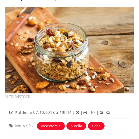
MIZINA/ISTOCK
Publié le 07.10.2018 à 19h14
|
|
|
|
Mots clés :
vasectomie
nutella
rides