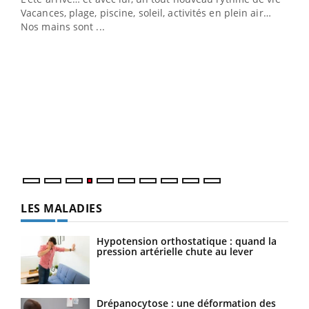
Vacances, plage, piscine, soleil, activités en plein air…
Nos mains sont ...
Dia
You
Le 
pers
ques
LES MALADIES
Hypotension orthostatique : quand la
pression artérielle chute au lever
Drépanocytose : une déformation des