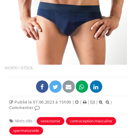
NICKPO / ISTOCK.
Publié le 07.06.2023 à 15h00
|
|
|
|
|
Commenter
Mots clés :
vasectomie
contraception masculine
spermatozoïde