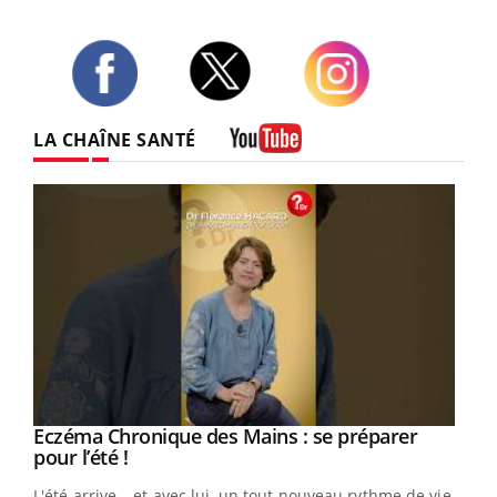
Twitter
Facebook
Instagram
LA CHAÎNE SANTÉ
Youtube
Eczéma Chronique des Mains : se préparer
Youtube
Youtube
pour l’été !
L'été arrive… et avec lui, un tout nouveau rythme de vie !