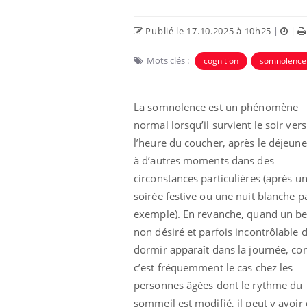
Publié le 17.10.2025 à 10h25
|
|
Mots clés :
cognition
somnolence
La somnolence est un phénomène
normal lorsqu’il survient le soir vers
Eczéma Chronique des Mains :
Car
Youtube
You
Youtube
expliquer ma maladie
pré
l’heure du coucher, après le déjeune
à d’autres moments dans des
Il y a des sujets qui sont faciles à aborder...
Fati
circonstances particulières (après u
d'autres non ! D'un côté, poser des
mêm
questions sur la maladie d'un proche c'est
care
soirée festive ou une nuit blanche p
montrer ...
...
exemple). En revanche, quand un b
non désiré et parfois incontrôlable 
dormir apparaît dans la journée, 
c’est fréquemment le cas chez les
personnes âgées dont le rythme du
sommeil est modifié, il peut y avoir