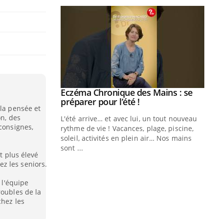
ale : et si on
Eczéma Chronique des Mains : se
Youtube
ube
Youtube
préparer pour l’été !
 la pensée et
on, des
e diabète de type 2
L'été arrive… et avec lui, un tout nouveau
 consignes,
çues chez les
rythme de vie ! Vacances, plage, piscine,
ez les soignants.
soleil, activités en plein air… Nos mains
sont ...
st plus élevé
Di
You
z les seniors.
Le 
 l'équipe
nom
roubles de la
dia
chez les
défi