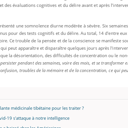
t des évaluations cognitives et du délire avant et après l’interve
t présenté une somnolence diurne modérée à sévère. Six semaines
nus pour des tests cognitifs et du délire. Au total, 14 d'entre eu
ire. Ce trouble de la pensée et de la conscience se manifeste s
qui peut apparaître et disparaître quelques jours après l'interven
ue la désorientation, des difficultés de concentration ou le non
 persister pendant des semaines, voire des mois, et se transformer 
onfusion, troubles de la mémoire et de la concentration, ce qui peu
lante médicinale tibétaine pour les traiter ?
vid-19 s'attaque à notre intelligence
ce a baissé chez les Américaines