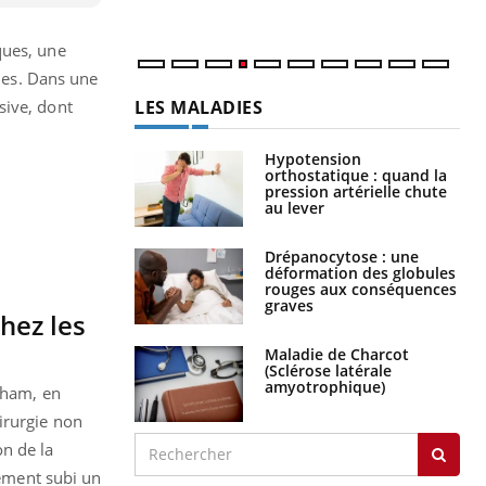
ques, une
ales. Dans une
LES MALADIES
sive, dont
Hypotension
orthostatique : quand la
pression artérielle chute
au lever
Drépanocytose : une
déformation des globules
rouges aux conséquences
graves
hez les
Maladie de Charcot
(Sclérose latérale
amyotrophique)
rham, en
irurgie non
n de la
lement subi un