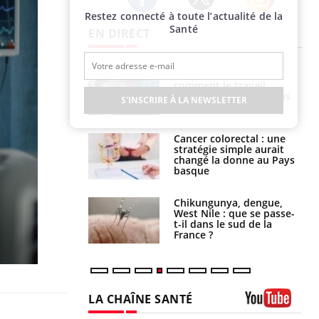
Restez connecté à toute l’actualité de la
Twitter
Facebook
Instagram
Santé
EN DIRECT
é infantile : un
Toujours connectés :
s’interroge sur
comment le travail
x élevé en France
empiète de plus en plus
S'INSCRIRE À LA NEWSLETTER
sur nos soirées
e à risque : ce jus
Cancer colorectal : une
attire l'attention
stratégie simple aurait
rcheurs
changé la donne au Pays
basque
 oublier les
Chikungunya, dengue,
en vacances ?
West Nile : que se passe-
t-il dans le sud de la
France ?
LA CHAÎNE SANTÉ
Youtube