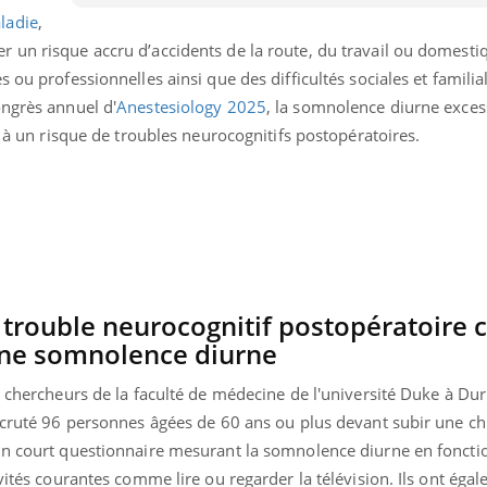
ladie
,
 un risque accru d’accidents de la route, du travail ou domesti
 ou professionnelles ainsi que des difficultés sociales et famili
ongrès annuel d'
Anestesiology 2025
, la somnolence diurne exces
e à un risque de troubles neurocognitifs postopératoires.
trouble neurocognitif postopératoire c
une somnolence diurne
s chercheurs de la faculté de médecine de l'université Duke à Du
recruté 96 personnes âgées de 60 ans ou plus devant subir une ch
un court questionnaire mesurant la somnolence diurne en fonctio
ivités courantes comme lire ou regarder la télévision. Ils ont éga