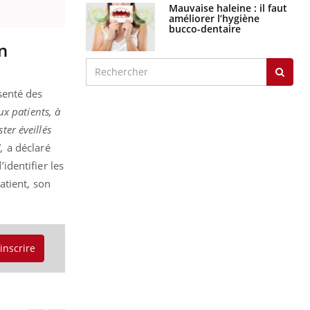
Mauvaise haleine : il faut
améliorer l’hygiène
bucco-dentaire
n
senté des
x patients, à
ter éveillés
,
a déclaré
identifier les
atient, son
'inscrire