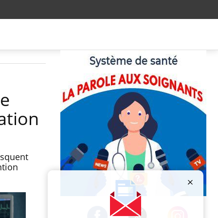
ne
ation
isquent
ntion
Publicité