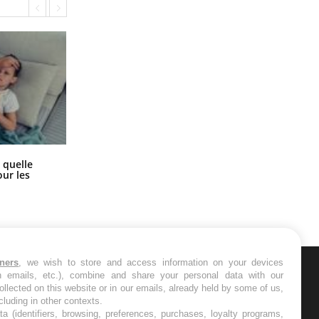
Syndrome métabolique : quels sont
 quelle
les meilleurs exercices physiques ?
ur les
tners
, we wish to store and access information on your devices
in emails, etc.), combine and share your personal data with our
ER
ollected on this website or in our emails, already held by some of us,
ncluding in other contexts.
ta (identifiers, browsing, preferences, purchases, loyalty programs,