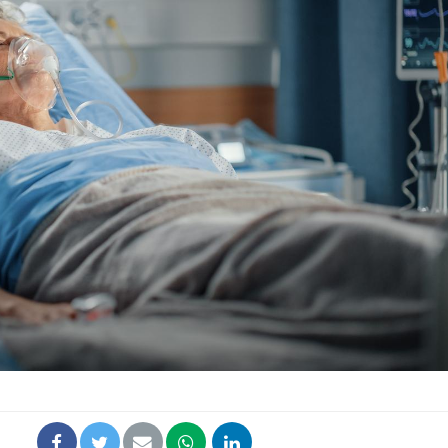
Syndrome métabolique :
Mortalit
quels sont les meilleurs
rapport 
exercices physiques ?
son tau
Comment éviter une otite
Grossess
pendant les vacances ?
naturel 
des che
Hantavirus : un cas
Comment
détecté chez un touriste
écrans 
en France