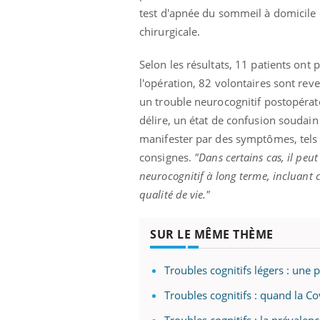
test d'apnée du sommeil à domicile e
chirurgicale.
Selon les résultats, 11 patients on
l'opération, 82 volontaires sont reve
un trouble neurocognitif postopérato
délire, un état de confusion soudain 
manifester par des symptômes, tels q
consignes.
"Dans certains cas, il peut
neurocognitif à long terme, incluant c
qualité de vie."
SUR LE MÊME THÈME
Troubles cognitifs légers : une p
Troubles cognitifs : quand la Co
Troubles cognitifs : la prévalen