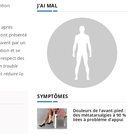
J'AI MAL
ntion
 après
x ont présenté
ouvent par un
tion et se
-respect des
en trouble
t réduire la
SYMPTÔMES
Douleurs de l’avant-pied :
des métatarsalgies à 90 %
liées à problème d’appui