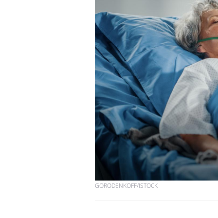
Les troubles du sommeil
modifient votre cerveau !
Mon enfant est-il trop
sensible ou simplement
très empathique ?
Bébés, jeunes enfants :
quelle trousse à
pharmacie pour les
vacances ?
GORODENKOFF/ISTOCK