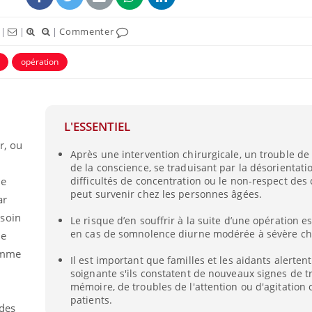
|
|
|
Commenter
opération
L'ESSENTIEL
ence en fer : comprendre pour
Insuline & Charge ment
tube
Youtube
Youtube
Yout
venir
osait en parler??
r, ou
Après une intervention chirurgicale, un trouble de
de la conscience, se traduisant par la désorientati
gue, irritabilité, brouillard mental ou
En 2026, l'insuline dans l
ne
difficultés de concentration ou le non-respect des
e alopécie… Les symptômes de la
reste entourée d'idées re
peut survenir chez les personnes âgées.
nce en fer sont multiples ce qui la rend
patients comme parfois ch
ar
esoin
Le risque d’en souffrir à la suite d’une opération e
en cas de somnolence diurne modérée à sévère che
de
comme
Il est important que familles et les aidants alertent
soignante s'ils constatent de nouveaux signes de t
mémoire, de troubles de l'attention ou d'agitation 
patients.
 des