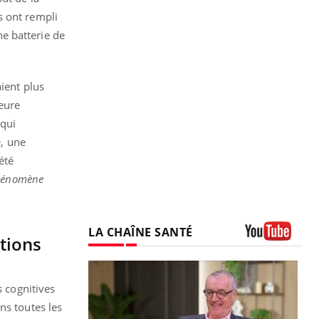
es ont rempli
e batterie de
ient plus
eure
(qui
, une
été
phénomène
LA CHAÎNE SANTÉ
tions
Youtube
s cognitives
ns toutes les