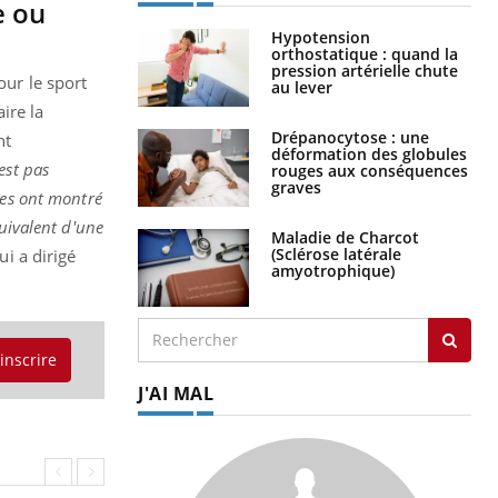
e ou
Hypotension
orthostatique : quand la
pression artérielle chute
our le sport
au lever
ire la
Drépanocytose : une
nt
déformation des globules
est pas
rouges aux conséquences
graves
tes ont montré
quivalent d'une
Maladie de Charcot
(Sclérose latérale
qui a dirigé
amyotrophique)
'inscrire
J'AI MAL