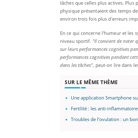
tâches que celles plus actives. Plus
physique présentaient des temps de
environ trois fois plus d'erreurs imp
Youtube
 Mains : se
Diabète & Ramadan 2026
Un 
Youtube
You
En ce qui concerne l'humeur et les s
outube
fac
Le Ramadan approche, et, pour de
pré
niveau sportif.
"Il convient de noter 
un tout nouveau
nombreuses personnes atteintes de
sur leurs performances cognitives pend
Un 
lage, piscine,
diabète, c'est une période de questions, de
performances cognitives pendant cett
mut
air… Nos mains
défis, mais ...
sant
dans les tâches",
peut-on lire dans le
num
SUR LE MÊME THÈME
Une application Smartphone sur 
Fertilité : les anti-inflammatoir
Troubles de l’ovulation : un bon 