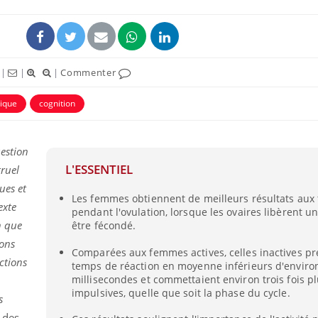
|
|
|
Commenter
sique
cognition
uestion
L'ESSENTIEL
truel
ues et
Les femmes obtiennent de meilleurs résultats aux t
Comment gérer le
Cerveau 
exte
pendant l'ovulation, lorsque les ovaires libèrent un
sommeil des enfants en
"madele
vacances ?
enfin ex
n que
être fécondé.
ions
Comparées aux femmes actives, celles inactives p
ctions
temps de réaction en moyenne inférieurs d'enviro
Bilan prévention : ce que
Intoléra
les kinés pourront
nouvell
millisecondes et commettaient environ trois fois pl
bientôt faire
recomma
impulsives, quelle que soit la phase du cycle.
s
HAS
 des