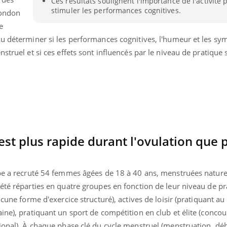
Ces résultats soulignent l'importance de l'activité
TDAH : quel est ce
Insuffis
stimuler les performances cognitives.
London
traitement autorisé aux
comment
États-Unis ?
préveni
e
lu déterminer si les performances cognitives, l'humeur et les s
struel et si ces effets sont influencés par le niveau de pratique 
est plus rapide durant l'ovulation que
ipe a recruté 54 femmes âgées de 18 à 40 ans, menstruées natur
été réparties en quatre groupes en fonction de leur niveau de pr
ucune forme d'exercice structuré), actives de loisir (pratiquant a
ine), pratiquant un sport de compétition en club et élite (conco
ional). À chaque phase clé du cycle menstruel (menstruation, déb