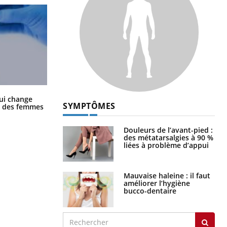
La sieste empêche-t-elle de dormir
ui change
la nuit ?
SYMPTÔMES
ge des femmes
Douleurs de l’avant-pied :
des métatarsalgies à 90 %
liées à problème d’appui
Mauvaise haleine : il faut
améliorer l’hygiène
bucco-dentaire