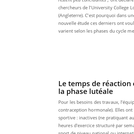
ar une tique en
Allergies alimentaires :
chercheurs de l’University College 
, elle reste dans
une nouvelle arme contre
pendant 42 jours
les réactions sévères
(Angleterre). C’est pourquoi dans un
nouvelle étude ces derniers ont vou
varient selon les phases du cycle men
Le temps de réaction 
la phase lutéale
Pour les besoins des travaux, l’équ
contraception hormonale). Elles ont 
sportive : inactives (ne pratiquant a
heures d'exercice structuré par sema
sport de niveau national ou internat