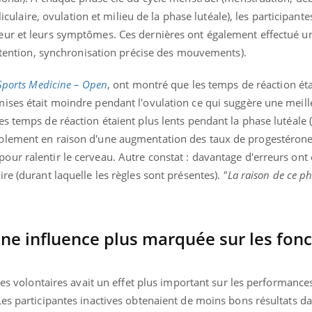
lliculaire, ovulation et milieu de la phase lutéale), les participant
ur et leurs symptômes. Ces dernières ont également effectué un
attention, synchronisation précise des mouvements).
Sports Medicine – Open
, ont montré que les temps de réaction éta
ises était moindre pendant l'ovulation ce qui suggère une meill
s temps de réaction étaient plus lents pendant la phase lutéale 
blement en raison d'une augmentation des taux de progestérone
ur ralentir le cerveau. Autre constat : davantage d'erreurs ont 
re (durant laquelle les règles sont présentes).
"La raison de ce 
une influence plus marquée sur les fonc
des volontaires avait un effet plus important sur les performance
es participantes inactives obtenaient de moins bons résultats da