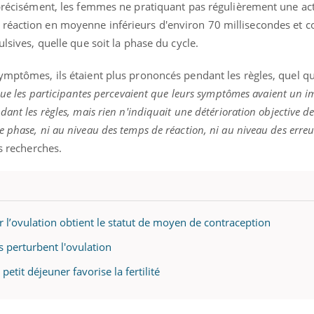
 précisément, les femmes ne pratiquant pas régulièrement une act
 réaction en moyenne inférieurs d'environ 70 millisecondes et 
ulsives, quelle que soit la phase du cycle.
« jumeau numérique » pour
COUP DE FOOD sur le
tube
Youtube
ymptômes, ils étaient plus prononcés pendant les règles, quel qu
iliter l’accès à la médecine
Youtube
Coup de food sur le diabèt
ventive
que les participantes percevaient que leurs symptômes avaient un i
nouveau rendez-vous culi
ant les règles, mais rien n'indiquait une détérioration objective d
établissement lié à un groupe
bouscule les idées reçues
e phase, ni au niveau des temps de réaction, ni au niveau des erre
ualiste innove en matière de bilan de
épisode, une ...
é : l'utilisation d'un « jumeau
s recherches.
érique » permet ...
l’ovulation obtient le statut de moyen de contraception
es perturbent l'ovulation
petit déjeuner favorise la fertilité