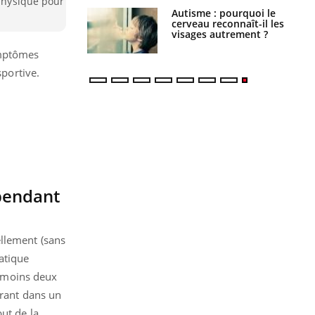
 physique pour
ance cardiaque :
Autisme : pourquoi le
 mieux la
cerveau reconnaît-il les
r
visages autrement ?
ymptômes
sportive.
 pendant
ellement (sans
atique
u moins deux
urant dans un
ut de la