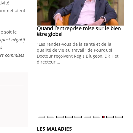
ivité
commettaient
Youtube
 diabète
Quand l’entreprise mise sur le bien
Youtube
e soit le
Youtube
être global
e, c'est votre
mpact négatif
"Les rendez-vous de la santé et de la
naire qui
es
qualité de vie au travail" de Pourquoi
 ! Dans cet
urs commises
Docteur reçoivent Régis Blugeon, DRH et
directeur ...
Ec
You
quo
Dan
der
com
et é
LES MALADIES