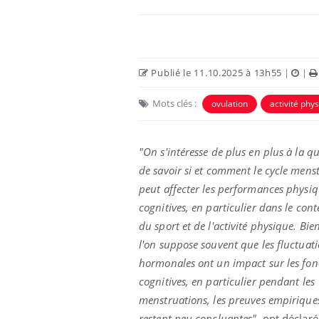
Publié le 11.10.2025 à 13h55
|
|
Mots clés :
ovulation
activité phy
"On s'intéresse de plus en plus à la q
de savoir si et comment le cycle mens
peut affecter les performances physiq
e et chaleur : ce
Mordue par un
cognitives, en particulier dans le cont
a science
barracuda, une petite fille
secourue grâce à un
du sport et de l'activité physique. Bie
réflexe essentiel
l'on suppose souvent que les fluctuat
hormonales ont un impact sur les fon
phone nuit-il à
Légionellose en Suisse :
tissage de la
quelle est l’origine de la
cognitives, en particulier pendant les
contamination ?
menstruations, les preuves empirique
restent peu concluantes",
ont déclaré