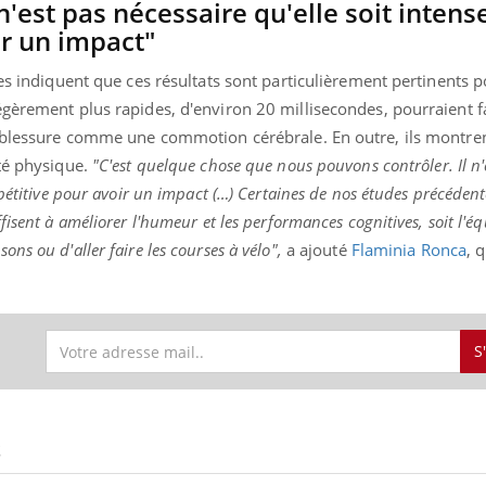
 n'est pas nécessaire qu'elle soit intens
r un impact"
es indiquent que ces résultats sont particulièrement pertinents p
gèrement plus rapides, d'environ 20 millisecondes, pourraient fa
e blessure comme une commotion cérébrale. En outre, ils montre
ité physique.
"C'est quelque chose que nous pouvons contrôler. Il n'
mpétitive pour avoir un impact (…) Certaines de nos études précéden
isent à améliorer l'humeur et les performances cognitives, soit l'é
ns ou d'aller faire les courses à vélo",
a ajouté
Flaminia Ronca
, 
S
S