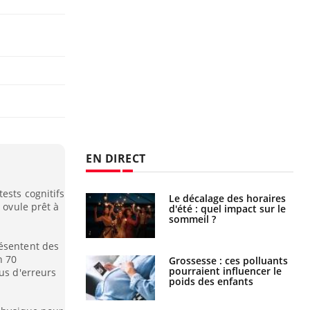
EN DIRECT
ests cognitifs
: le mystère de la
Le décalage des horaires
 ovule prêt à
ine de Proust"
d'été : quel impact sur le
pliqué
sommeil ?
résentent des
n 70
nce au gluten : les
Grossesse : ces polluants
es
pourraient influencer le
us d'erreurs
ndations de la
poids des enfants