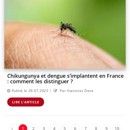
Chikungunya et dengue s’implantent en France
: comment les distinguer ?
|
Publié le 29.07.2025
Par Stanislas Deve
LIRE L'ARTICLE
1
2
3
4
5
6
7
8
9
10