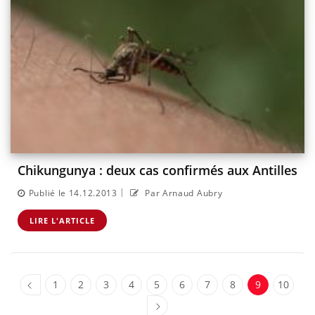
Chikungunya : deux cas confirmés aux Antilles
|
Publié le 14.12.2013
Par Arnaud Aubry
LIRE L'ARTICLE
1
2
3
4
5
6
7
8
9
10