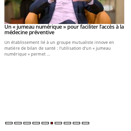
Un « jumeau numérique » pour faciliter l’accès à la
Youtube
Youtube
médecine préventive
Un établissement lié à un groupe mutualiste innove en
matière de bilan de santé : l'utilisation d'un « jumeau
numérique » permet ...
C
Yo
Co
cu
un