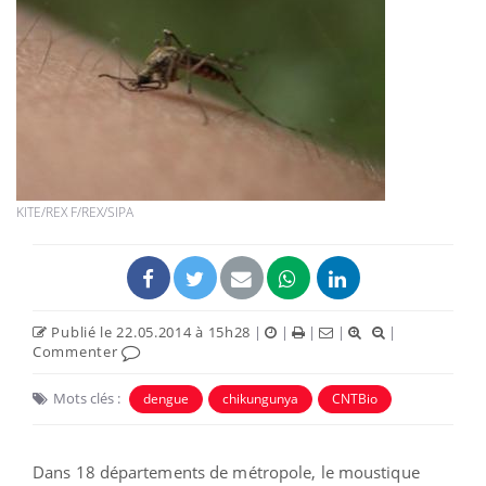
KITE/REX F/REX/SIPA
Publié le 22.05.2014 à 15h28
|
|
|
|
|
Commenter
Mots clés :
dengue
chikungunya
CNTBio
Dans 18 départements de métropole, le moustique