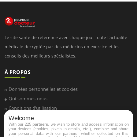
Le site santé de référence avec chaque jour toute l'actualité
médicale decryptée par des médecins en exercice et les
conseils des meilleurs spécialistes.
À PROPOS
Données personnelles et cookies
Qui sommes-nous
Conditions d'utilisation
Plan du site
Welcome
With our 225
partners
, we wish to store and access information on
Mentions Légales
your devices (cookies, pixels in emails, etc.), combine and share
your personal data with our partners, whether collected on this
Nous contacter