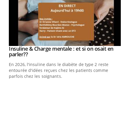
Insuline & Charge mentale : et si on osait en
Youtube
Youtube
parler??
En 2026, l'insuline dans le diabète de type 2 reste
entourée d'idées reçues chez les patients comme
parfois chez les soignants.
Ecz
You
pour
L'ét
Vaca
Nos 