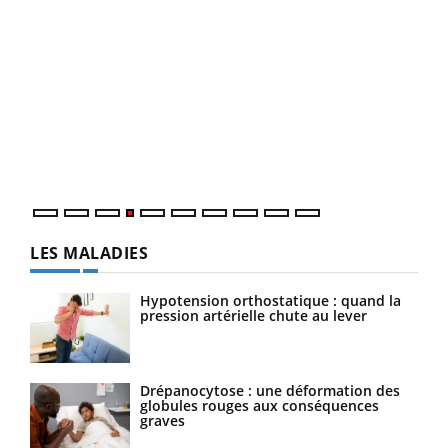
Dia
You
Le 
pers
ques
LES MALADIES
Hypotension orthostatique : quand la
pression artérielle chute au lever
Drépanocytose : une déformation des
globules rouges aux conséquences
graves