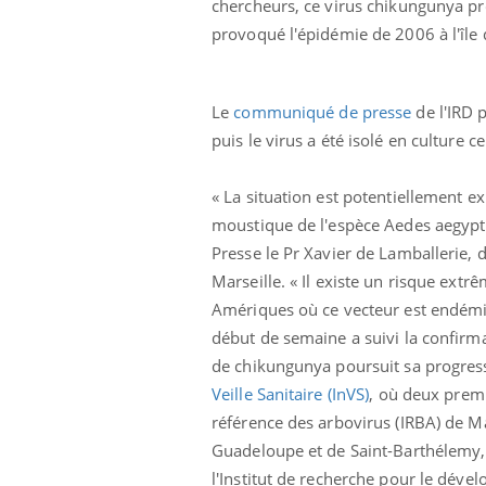
chercheurs, ce virus chikungunya pro
provoqué l'épidémie de 2006 à l'île 
Le
communiqué de presse
de l'IRD p
puis le virus a été isolé en culture cel
« La situation est potentiellement e
moustique de l'espèce Aedes aegypti 
Presse le Pr Xavier de Lamballerie, d
Marseille. « Il existe un risque ext
Amériques où ce vecteur est endémi
début de semaine a suivi la confirm
de chikungunya poursuit sa progressi
Veille Sanitaire (InVS)
, où deux premi
référence des arbovirus (IRBA) de Mar
Guadeloupe et de Saint-Barthélemy
l'Institut de recherche pour le déve