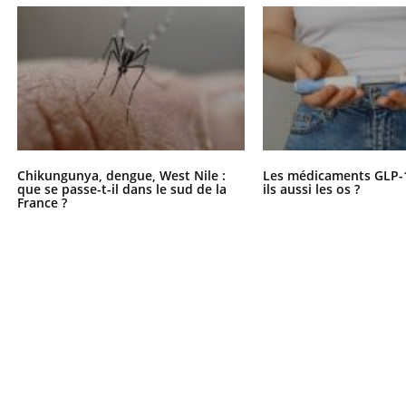
il, activités en plein air… Nos mains
 ...
Chikungunya, dengue, West Nile :
Les médicaments GLP-
que se passe-t-il dans le sud de la
ils aussi les os ?
France ?