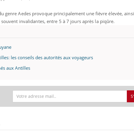
du genre Aedes provoque principalement une fièvre élevée, ains
 souvent invalidantes, entre 5 à 7 jours après la piqûre.
uyane
les: les conseils des autorités aux voyageurs
és aux Antilles
S
éma Chronique des Mains : se
tube
Youtube
parer pour l’été !
S
é arrive… et avec lui, un tout nouveau
me de vie ! Vacances, plage, piscine,