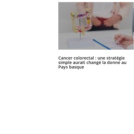
les ce qui la rend
patients comme parfois chez les soignants.
sole
sont
Cancer colorectal : une stratégie
simple aurait changé la donne au
Pays basque