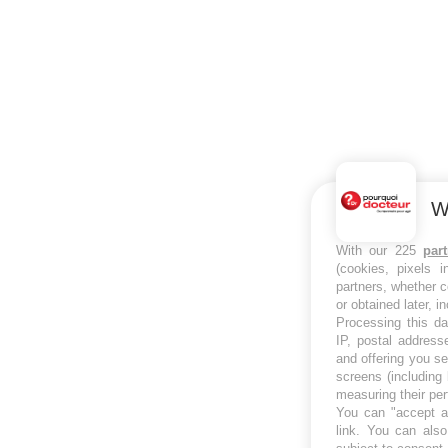
W
With our 225
par
(cookies, pixels 
partners, whether c
or obtained later, i
Processing this da
IP, postal address
and offering you s
screens (including
measuring their pe
You can "accept al
link
. You can also 