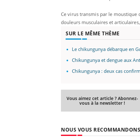
Ce virus transmis par le moustique 
douleurs musculaires et articulaires,
SUR LE MÊME THÈME
Le chikungunya débarque en G
Chikungunya et dengue aux Antil
Chikungunya : deux cas confirm
Vous aimez cet article ? Abonnez-
vous à la newsletter !
prendre pour
Insuline & Charge mentale : et si on
Ecz
Youtube
You
Youtube
osait en parler??
pré
NOUS VOUS RECOMMANDON
llard mental ou
En 2026, l'insuline dans le diabète de type 2
L'ét
tômes de la
reste entourée d'idées reçues chez les
ryth