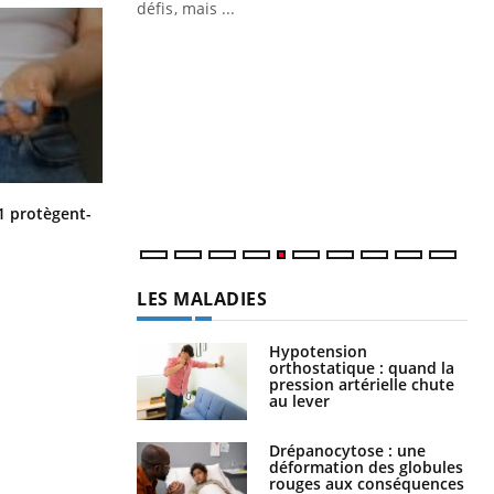
mutualiste innove en matière de bilan de
défis, mais ...
santé : l'utilisation d'un « jumeau
CO
You
numérique » permet ...
Cou
nou
bou
épi
Cytomégalovirus : ce qui change
1 protègent-
dans la prise en charge des femmes
enceintes
LES MALADIES
Hypotension
orthostatique : quand la
pression artérielle chute
au lever
Drépanocytose : une
déformation des globules
rouges aux conséquences
graves