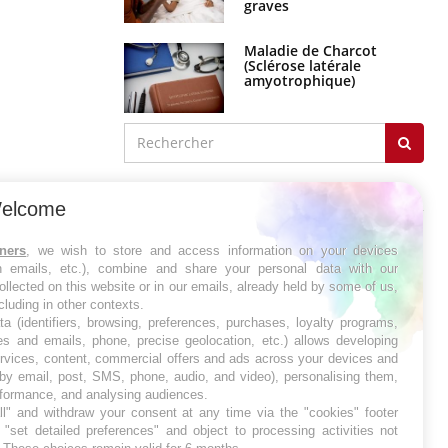
Maladie de Charcot
(Sclérose latérale
amyotrophique)
J'AI MAL
elcome
tners
, we wish to store and access information on your devices
in emails, etc.), combine and share your personal data with our
ollected on this website or in our emails, already held by some of us,
ncluding in other contexts.
ta (identifiers, browsing, preferences, purchases, loyalty programs,
es and emails, phone, precise geolocation, etc.) allows developing
ervices, content, commercial offers and ads across your devices and
 by email, post, SMS, phone, audio, and video), personalising them,
rformance, and analysing audiences.
l" and withdraw your consent at any time via the "cookies" footer
"set detailed preferences" and object to processing activities not