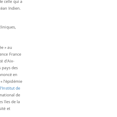
e celle qui a
céan Indien.
cliniques,
ée » au
gence France
té d'Aix-
s pays des
annoncé en
« l’épidémie
e
l'Institut de
national de
s îles de la
ité et