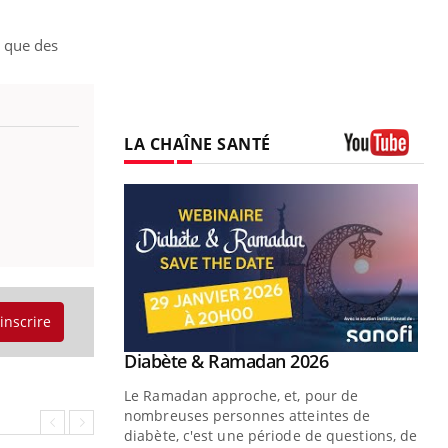
i que des
LA CHAÎNE SANTÉ
Youtube
'inscrire
Youtube
Diabète & Ramadan 2026
Un « jumeau numérique » pour
Youtube
Youtube
faciliter l’accès à la médecine
Le Ramadan approche, et, pour de
Youtube
préventive
nombreuses personnes atteintes de
Un établissement lié à un groupe
diabète, c'est une période de questions, de