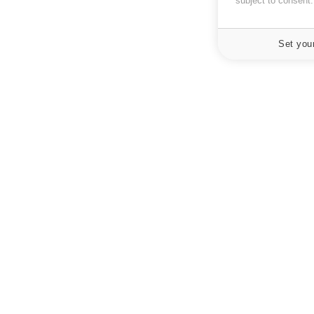
subject to consent
Set you
À PROPOS
NEWSLETT
Recevez toute
Données personnelles et cookies
infos santé