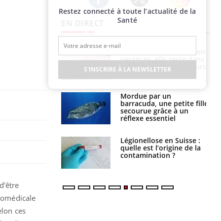
Restez connecté à toute l’actualité de la
Twitter
Facebook
Instagram
Santé
EN DIRECT
Mordue par une tique en
Allergies alimentaires :
vacances, elle reste dans
une nouvelle arme contre
le coma pendant 42 jours
les réactions sévères
S'INSCRIRE À LA NEWSLETTER
Mordue par un
Comment gérer le
barracuda, une petite fille
sommeil des enfants en
secourue grâce à un
vacances ?
réflexe essentiel
Légionellose en Suisse :
Bilan prévention : ce que
quelle est l’origine de la
les kinés pourront
contamination ?
bientôt faire
d'être
biomédicale
elon ces