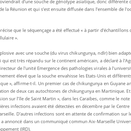
viendrait d'une souche de génotype asiatique, donc différente d
de la Réunion et qui s’est ensuite diffusée dans l’ensemble de l'o
récise que le séquençage a été effectué « à partir d'échantillons 
lulaire ».
xplosive avec une souche (du virus chikungunya, ndlr) bien adapt
qui est très répandu sur le continent américain, a déclaré à l'A
irecteur de l'unité Emergence des pathologies virales à l'universi
rêmement élevé que la souche envahisse les Etats-Unis et différent
que », affirme-t-il. Un premier cas de chikungunya en Guyane 
ation de deux cas autochtones de chikungunya en Martinique. Et 
on sur l’île de Saint Martin », dans les Caraïbes, comme le not
ères infections avaient été détectées en décembre par le Centre 
seille. D'autres infections sont en attente de confirmation sur le
, a annoncé dans un communiqué commun Aix-Marseille Univers
loppement (IRD).