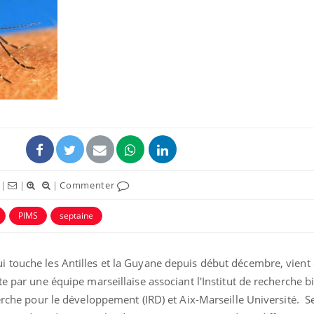
Pourquoi manger moins
de protéines pourrait
finalement être bénéfique
Grossesse et chaleur : ce
que dit la science
|
|
|
Commenter
Le smartphone nuit-il à
l'apprentissage de la
PIMS
septaine
lecture ?
 touche les Antilles et la Guyane depuis début décembre, vient 
te par une équipe marseillaise associant l'Institut de recherche 
herche pour le développement (IRD) et Aix-Marseille Université. S