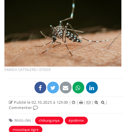
PAWICH SATTALERD / ISTOCK
Publié le 02.10.2025 à 12h30
|
|
|
|
|
Commenter
Mots clés :
chikungunya
épidémie
moustique tigre