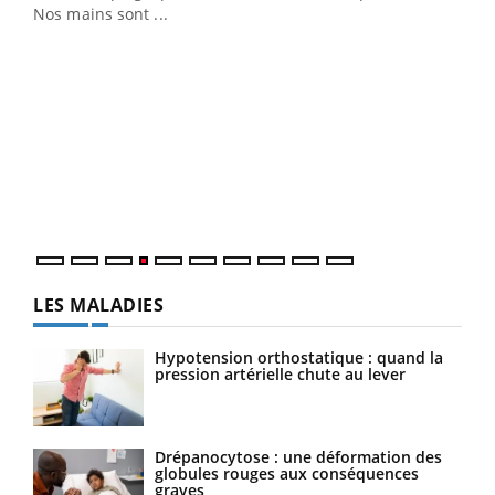
Nos mains sont ...
Dia
You
Le 
pers
ques
LES MALADIES
Hypotension orthostatique : quand la
pression artérielle chute au lever
Drépanocytose : une déformation des
globules rouges aux conséquences
graves