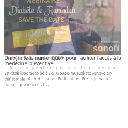
Un « jumeau numérique » pour faciliter l’accès à la
Youtube
Youtube
médecine préventive
Un établissement lié à un groupe mutualiste innove en
matière de bilan de santé : l'utilisation d'un « jumeau
numérique » permet ...
C
Yo
Co
cu