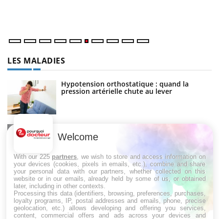
un
LES MALADIES
Hypotension orthostatique : quand la
pression artérielle chute au lever
Drépanocytose : une déformation des
globules rouges aux conséquences graves
Welcome
With our 225
partners
, we wish to store and access information on
your devices (cookies, pixels in emails, etc.), combine and share
Maladie de Charcot (Sclérose latérale
your personal data with our partners, whether collected on this
amyotrophique)
website or in our emails, already held by some of us, or obtained
later, including in other contexts.
Processing this data (identifiers, browsing, preferences, purchases,
loyalty programs, IP, postal addresses and emails, phone, precise
geolocation, etc.) allows developing and offering you services,
content, commercial offers and ads across your devices and