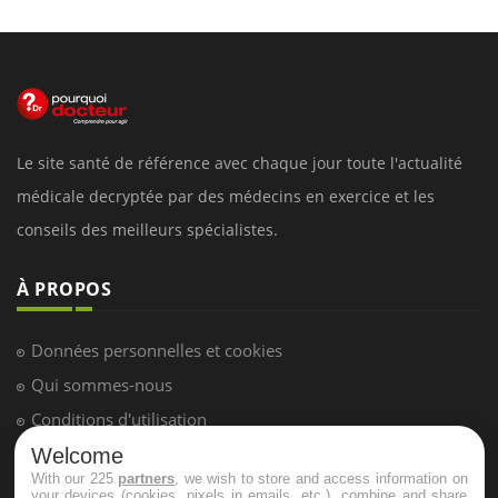
Le site santé de référence avec chaque jour toute l'actualité
médicale decryptée par des médecins en exercice et les
conseils des meilleurs spécialistes.
À PROPOS
Données personnelles et cookies
Qui sommes-nous
Conditions d'utilisation
Plan du site
Welcome
With our 225
partners
, we wish to store and access information on
Mentions Légales
your devices (cookies, pixels in emails, etc.), combine and share