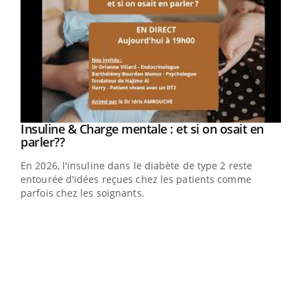
Youtube
Insuline & Charge mentale : et si on osait en
Youtube
Youtube
parler??
En 2026, l'insuline dans le diabète de type 2 reste
entourée d'idées reçues chez les patients comme
parfois chez les soignants.
Ecz
You
pour
L'ét
Vaca