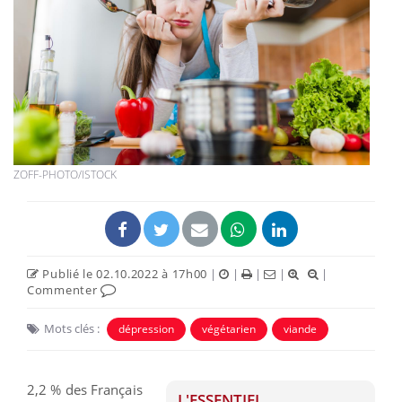
ZOFF-PHOTO/ISTOCK
Publié le 02.10.2022 à 17h00
|
|
|
|
|
Commenter
Mots clés :
dépression
végétarien
viande
2,2 % des Français
L'ESSENTIEL