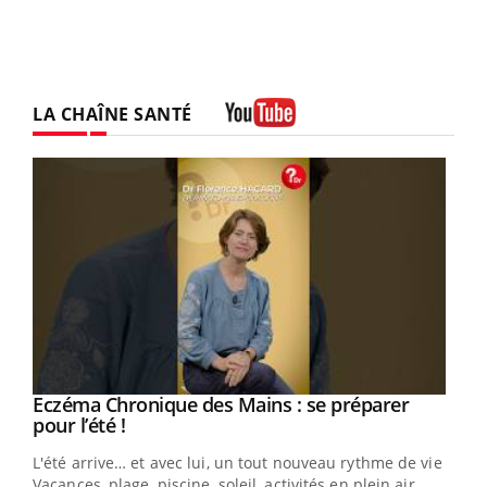
LA CHAÎNE SANTÉ
Youtube
Eczéma Chronique des Mains : se préparer
Youtube
Youtube
pour l’été !
L'été arrive… et avec lui, un tout nouveau rythme de vie !
Vacances, plage, piscine, soleil, activités en plein air…