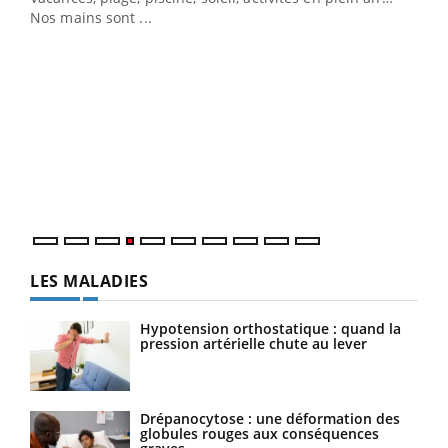
Nos mains sont ...
Dia
You
Le 
pers
ques
LES MALADIES
Hypotension orthostatique : quand la
pression artérielle chute au lever
Drépanocytose : une déformation des
globules rouges aux conséquences