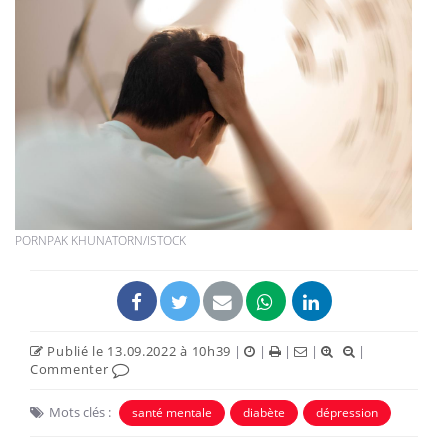
PORNPAK KHUNATORN/ISTOCK
Publié le 13.09.2022 à 10h39
|
|
|
|
|
Commenter
Mots clés :
santé mentale
diabète
dépression