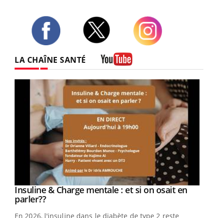
Twitter
Facebook
Instagram
LA CHAÎNE SANTÉ
Youtube
Youtube
Insuline & Charge mentale : et si on osait en
Youtube
Youtube
parler??
En 2026, l'insuline dans le diabète de type 2 reste