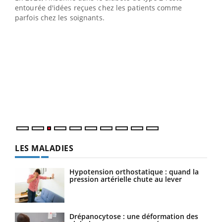
entourée d'idées reçues chez les patients comme
parfois chez les soignants.
Ecz
You
pour
L'ét
Vaca
Nos 
LES MALADIES
Hypotension orthostatique : quand la
pression artérielle chute au lever
Drépanocytose : une déformation des