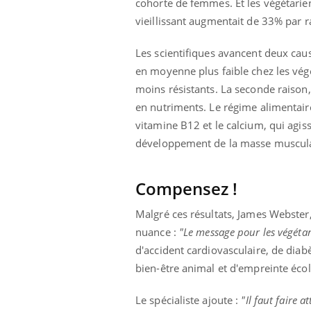
cohorte de femmes. Et les végétarien
ez les soignants.
soleil, activités en plein air… Nos mains
défi
sont ...
vieillissant augmentait de 33% par 
Les scientifiques avancent deux caus
en moyenne plus faible chez les végét
moins résistants. La seconde raison
en nutriments. Le régime alimentaire
vitamine B12 et le calcium, qui agis
développement de la masse muscul
Compensez !
Malgré ces résultats, James Webster,
nuance :
"Le message pour les végéta
d'accident cardiovasculaire, de diab
bien-être animal et d'empreinte écol
Le spécialiste ajoute :
"Il faut faire 