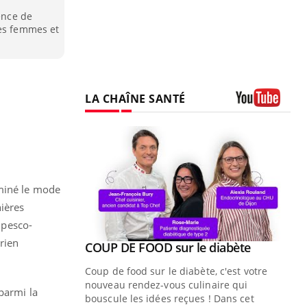
dence de
les femmes et
LA CHAÎNE SANTÉ
Youtube
aminé le mode
ières
 pesco-
rien
Youtube
ue » pour
COUP DE FOOD sur le diabète
Youtube
médecine
Coup de food sur le diabète, c'est votre
nouveau rendez-vous culinaire qui
parmi la
n groupe
bouscule les idées reçues ! Dans cet