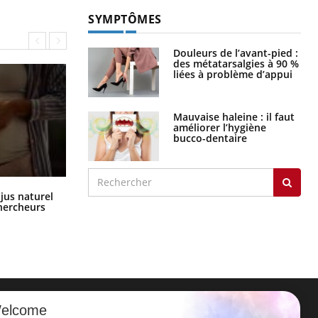
SYMPTÔMES
Douleurs de l’avant-pied :
des métatarsalgies à 90 %
liées à problème d’appui
Mauvaise haleine : il faut
améliorer l’hygiène
bucco-dentaire
Comment oublier les écrans en
 jus naturel
vacances ?
chercheurs
elcome