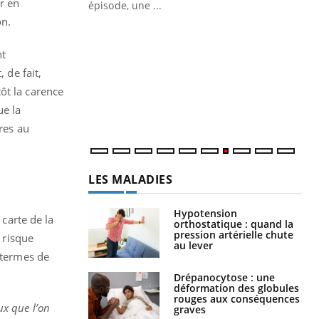
er en
ière de bilan de
épisode, une ...
« jumeau
on.
Qu
You
êtr
nt
"Le
 de fait,
qua
ôt la carence
Doc
ue la
dir
res au
LES MALADIES
Hypotension
a carte de la
orthostatique : quand la
pression artérielle chute
e risque
au lever
 termes de
Drépanocytose : une
déformation des globules
rouges aux conséquences
ux que l’on
graves