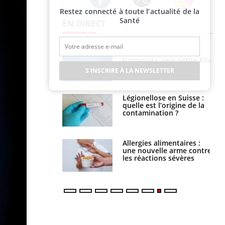
Restez connecté à toute l’actualité de la
Twitter
Facebook
Instagram
Santé
EN DIRECT
e et chaleur : ce
Mordue par un
la science
barracuda, une petite fille
secourue grâce à un
S'INSCRIRE À LA NEWSLETTER
réflexe essentiel
phone nuit-il à
Légionellose en Suisse :
tissage de la
quelle est l’origine de la
?
contamination ?
par une tique en
Allergies alimentaires :
, elle reste dans
une nouvelle arme contre
 pendant 42 jours
les réactions sévères