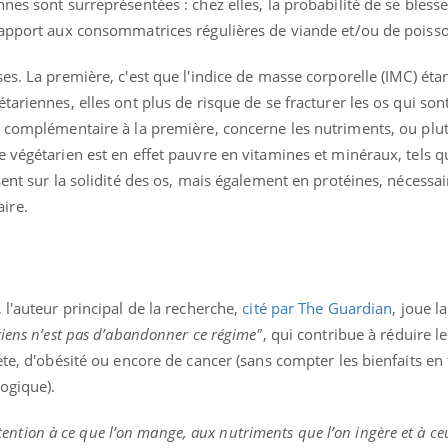
nes sont surreprésentées : chez elles, la probabilité de se bless
mutualiste innove en mat
s, mais ...
santé : l'utilisation d'un 
rapport aux consommatrices régulières de viande et/ou de poiss
numérique » permet ...
es. La première, c'est que l'indice de masse corporelle (IMC) éta
ariennes, elles ont plus de risque de se fracturer les os qui sont,
, complémentaire à la première, concerne les nutriments, ou plut
 végétarien est en effet pauvre en vitamines et minéraux, tels q
sent sur la solidité des os, mais également en protéines, nécessai
aire.
 l'auteur principal de la recherche,
cité par The Guardian
, joue l
riens n’est pas d’abandonner ce régime"
, qui contribue à réduire l
ète, d'obésité ou encore de cancer (sans compter les bienfaits en
ogique).
attention à ce que l’on mange, aux nutriments que l’on ingère et à ce