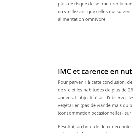
plus de risque de se fracturer la ha
en vieillissant que celles qui suivent
alimentation omnivore.
IMC et carence en nu
Pour parvenir à cette conclusion, d
de vie et les habitudes de plus de 
années.
L'objectif était d'observer l
végétarien (pas de viande mais du 
ale : et si on
Eczéma Chronique des Mains : se
Dia
Youtube
You
ube
Youtube
préparer pour l’été !
(consommation occasionnelle) - sur l
Le 
 diabète de type 2
L'été arrive… et avec lui, un tout nouveau
nom
Résultat, au bout de deux décennies,
ues chez les
rythme de vie ! Vacances, plage, piscine,
diab