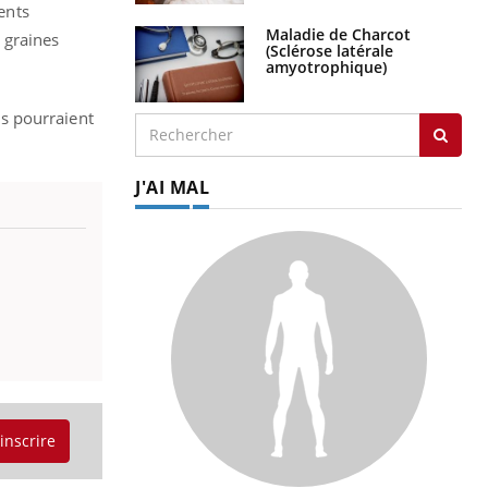
ents
Maladie de Charcot
 graines
(Sclérose latérale
amyotrophique)
es pourraient
J'AI MAL
'inscrire