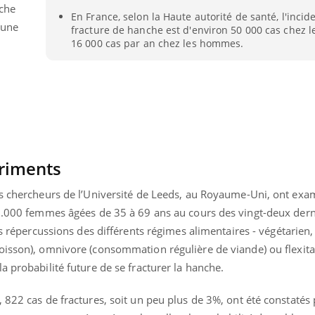
nche
En France, selon la Haute autorité de santé, l'inci
 une
fracture de hanche est d'environ 50 000 cas chez 
16 000 cas par an chez les hommes.
triments
es chercheurs de l’Université de Leeds, au Royaume-Uni, ont ex
26.000 femmes âgées de 35 à 69 ans au cours des vingt-deux dern
es répercussions des différents régimes alimentaires - végétarien,
poisson), omnivore
(consommation régulière de viande) ou flexita
Youtube
bète & Ramadan 2026
Un « jumeau numériq
tube
Youtube
faciliter l’accès à la 
a probabilité future de se fracturer la hanche.
Ramadan approche, et, pour de
Youtube
préventive
breuses personnes atteintes de
 822 cas de fractures, soit un peu plus de 3%, ont été constatés 
Un établissement lié à u
ète, c'est une période de questions, de