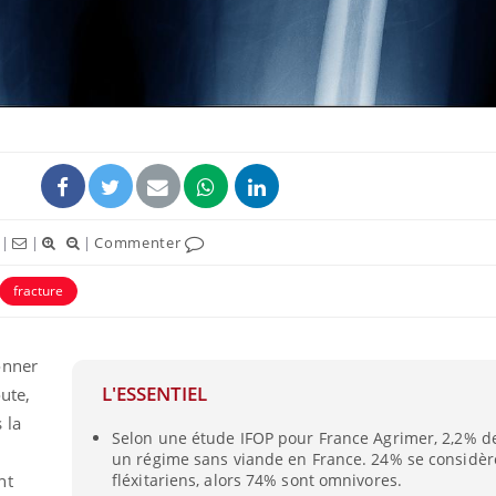
|
|
|
Commenter
fracture
onner
L'ESSENTIEL
oute,
 la
Selon une étude IFOP pour France Agrimer, 2,2% de
un régime sans viande en France. 24% se considè
nt
fléxitariens, alors 74% sont omnivores.