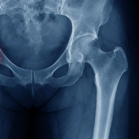
Fortes chaleurs :
Grossess
pourquoi le risque de
que dit 
noyade grimpe-t-il ?
Le Viagra pourrait-il
Le smart
freiner la propagation du
l'appren
cancer ?
lecture 
Pourquoi manger moins
Mordue 
de protéines pourrait
vacances
finalement être bénéfique
le coma